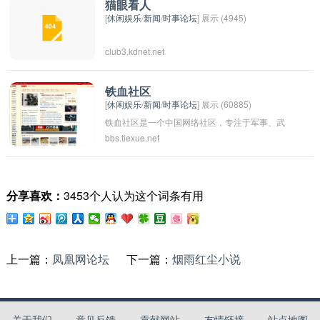
点，与他人进行讨论和交流。新华网论坛也定期
猫眼看人
[
休闲娱乐
/
新闻
/
时事论坛
] 展示 (4945)
举办各种主题讨论活动，引导网友们关注社会热
点问题，促进民众思想与情感的沟通。通过新华
club3.kdnet.net
网论坛，网友们可以更好地了解社会动态，共同
参与国家建设和发展的话题讨论中。
铁血社区
[
休闲娱乐
/
新闻
/
时事论坛
] 展示 (60885)
铁血社区是一个中国网络社区，专注于军事、武
bbs.tiexue.net
器装备、国防等领域的讨论和交流。该社区汇集
了许多军事爱好者、军事专家和军迷，共同探讨
国防安全、军事技术以及国际军事动态等话题。
分享喜欢：
3453个人认为这个词条有用
铁血社区也提供各种军事新闻、情报和分析报
道。通过这个平台，人们可以了解国防事务、军
事技术发展的最新动态，也可以交流意见、分享
经验，促进国防领域的交流与合作。
上一篇：
凤凰网论坛
下一篇：
烟雨红尘小说
关于我们
意见反馈
贡献网站
友情链接
站点地图