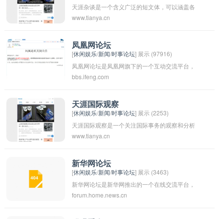
天涯杂谈是一个含义广泛的短文体，可以涵盖各
www.tianya.cn
种主题，包括新闻评论、社会现象、个人见解
等。在论坛或社交媒体中，人们经常使用这个词
来描述自己的思考和感悟，分享自己的见解和观
凤凰网论坛
[
休闲娱乐
/
新闻
/
时事论坛
] 展示 (97916)
点。这种形式的文章通常不受限于特定话题或结
凤凰网论坛是凤凰网旗下的一个互动交流平台，
构，具有很高的自由度和创造性。
bbs.ifeng.com
提供了各种话题讨论、社区互动、资讯分享等功
能。用户可以在论坛上发表自己的观点，参与讨
论，交流经验，结识朋友。凤凰网论坛涵盖了各
天涯国际观察
[
休闲娱乐
/
新闻
/
时事论坛
] 展示 (2253)
个领域的话题，包括时事热点、娱乐八卦、财经
天涯国际观察是一个关注国际事务的观察和分析
观点等，吸引了大量网友的关注和参与。通过凤
www.tianya.cn
平台，旨在深入和客观地报道世界各地的重要事
凰网论坛，用户可以获取到丰富多样的信息和观
件、趋势和议题。通过对国际政治、经济、文化
点，丰富自己的知识库，同时也可以找到志同道
等方面的报道和评论，为读者提供多元化的视角
合的朋友，扩大社交圈子。
新华网论坛
[
休闲娱乐
/
新闻
/
时事论坛
] 展示 (3463)
和理解，帮助他们更好地了解全球事务并做出明
新华网论坛是新华网推出的一个在线交流平台，
智的判断和决策。
forum.home.news.cn
旨在为网民提供一个讨论社会热点话题、交流观
点的空间。网友们可以在论坛上发表自己的观