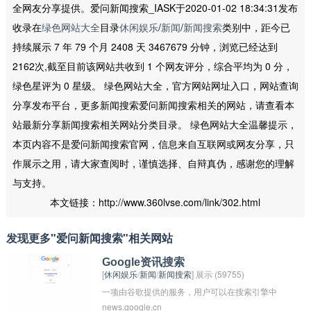
全网友分享提供。爱问新闻搜索_IASK于2020-01-02 18:34:31发布
收录在
绿色网站大全
目录
休闲娱乐
/
新闻
/
新闻搜索
类别中，距今已
持续展示 7 年 79 个月 2408 天 3467679 分钟，浏览已经达到
2162次,截至目前该网站共收到 1 个网友评分，综合平均为 0 分，
绿色星评为 0 星级。 绿色网站大全，官方网站网址入口，网站查询
分享发布平台，更多新闻搜索爱问新闻搜索相关的网站，请查看本
站最新分享新闻搜索相关网站分类目录。 绿色网站大全温馨提示，
本页内容不是爱问新闻搜索官网，信息来自互联网或网友分享，只
作展示之用，请大家查阅时，谨慎选择、自辩真伪，感谢您的理解
与支持。
本文链接：http://www.360lvse.com/link/302.html
发现更多"爱问新闻搜索"相关网站
Google资讯搜索
[
休闲娱乐
/
新闻
/
新闻搜索
] 展示 (59755)
一项由谷歌提供的服务，用户可以在搜索引擎中
news.google.cn
直接查看最新的新闻和时事报道。通过Google