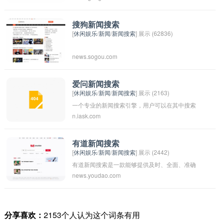
News，用户可以浏览各种新闻来源的报道，并
可以通过搜索关键词来获取相关新闻。这个功能
搜狗新闻搜索
[
休闲娱乐
/
新闻
/
新闻搜索
] 展示 (62836)
可以帮助用户及时了解各种新闻事件和信息。
news.sogou.com
爱问新闻搜索
[
休闲娱乐
/
新闻
/
新闻搜索
] 展示 (2163)
一个专业的新闻搜索引擎，用户可以在其中搜索
n.iask.com
最新的新闻资讯，包括国内外各类热点事件、财
经、体育、科技等领域的新闻报道。用户可以通
过爱问新闻搜索快速获取最新的资讯，方便了解
有道新闻搜索
[
休闲娱乐
/
新闻
/
新闻搜索
] 展示 (2442)
时事动态和了解世界。
有道新闻搜索是一款能够提供及时、全面、准确
news.youdao.com
的新闻资讯的搜索工具。通过该工具，用户可以
方便快捷地搜索到各种新闻内容，包括国内外的
时事新闻、财经新闻、科技新闻、娱乐新闻等。
分享喜欢：
2153个人认为这个词条有用
用户可以根据关键词进行搜索，也可以按照不同