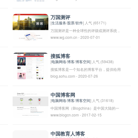
他以独特的视角和文字表达吸引了很多读
者，被认为是一位有思想、有趣味的博主。
万国测评
他的博客内容丰富多彩，深受网友喜爱和关
[
生活服务
/
股票
/
软件
] 人气 (65171)
注。
万国测评是一种全球性的评级或测评系统，
www.wg.com.cn - 2020-07-01
用于评估不同国家、地区或组织的表现或水
平。这种测评可以涉及各种领域，如经济发
展、教育水平、环境保护、社会福利等。通
搜狐博客
过这种测评，人们可以比较不同国家或地区
[
电脑网络
/
博客
/
博客空间
] 人气 (59438)
在各方面的表现，为政策制定、合作决策或
搜狐博客是一个知名的博客平台，提供给用
blog.sohu.com - 2020-07-26
其他目的提供参考依据。
户免费的博客空间，使用户可以自由表达观
点、分享生活、展示才华。用户可以在搜狐
博客上发布文字、图片、视频等内容，并与
中国博客网
其他用户互动交流。搜狐博客汇集了各种领
[
电脑网络
/
博客
/
博客空间
] 人气 (31618)
域的优秀博主，涵盖了各种话题，是广大网
中国博客网（Blogchina）是中国大陆的一
www.blogcn.com - 2017-02-15
民获取信息、交流观点的重要平台之一。
个博客类网站，为用户提供博客搭建、内容
发布等服务。用户可以在中国博客网上注册
账号，创建自己的博客并发布个人文章、图
中国教育人博客