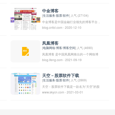
以根据自己的兴趣选择参与讨论。
济信息和见解。他的博客内容深入浅出，受
到广大读者的喜爱和追捧。如果你对财经领
中金博客
域感兴趣，不妨关注陈实的财经博客，相信
[
生活服务
/
股票
/
软件
] 人气 (27104)
会有很多有益的知识和信息等着你。
中金博客是中国金融行业领先的博客平台，
blog.cnfol.com - 2020-12-10
汇集了众多金融领域的专家和学者，提供有
关金融市场、投资理财、经济政策等方面的
最新资讯和观点。用户可以在中金博客上阅
凤凰博客
读专业分析和观点，了解行业动态，为自己
[
电脑网络
/
博客
/
博客空间
] 人气 (4690)
的投资决策提供参考。中金博客是一个重要
凤凰博客 是中国凤凰网推出的一个网络博
blog.ifeng.com - 2021-09-19
的金融信息交流平台，深受投资者和金融从
客平台，提供各种领域的博客文章，包括时
业者的关注。
事新闻评论、文化艺术、科技、生活等内
容。用户可以在平台上发布自己的博客文
天空－股票软件下载
章、评论和互动交流。凤凰博客致力于打造
[
生活服务
/
股票
/
软件
] 人气 (2869)
一个开放、多元、互动的网络社区，为用户
天空－股票软件下载是一款名为“天空”的股
www.skycn.com - 2021-03-01
提供优质的内容和交流平台。
票软件，用户可以通过该软件了解股票行
情、进行实时交易等功能。