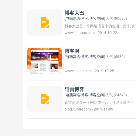
工作效率和管理水平。
闻、投资建议和分析等内容，旨在帮助用户
了解金融市场动态，为投资决策提供参考。
博客大巴
请注意，此为猜测，具体信息需要进一步确
[
电脑网络
/
博客
/
博客空间
] 人气 (90630)
认。
博客大巴是一个网络语言中的俚语，用来形
www.blogbus.com - 2014-10-22
容在网络上频繁发表博客或文章的人。这个
词源自于博客一词，加上大巴这个联想，意
味着像大巴士一样频繁穿梭于网络之间发表
博客网
自己的观点和文章。通常用来形容某人在网
[
电脑网络
/
博客
/
博客空间
] 人气 (6630)
络上特别活跃，并且经常更新自己的博客或
www.bokee.com - 2019-10-25
文章内容。
迅雷博客
[
电脑网络
/
博客
/
博客空间
] 人气 (24643)
迅雷博客是一个网站或平台，可能提供关于
blog.xunlei.com - 2019-11-09
技术、科技、互联网等方面的新闻、文章和
资讯。迅雷是一家知名的互联网公司，其博
客可能专注于该公司或相关行业的内容。