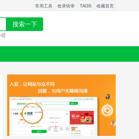
常用工具
收录快审
TAGS
收藏首页
搜索一下
页外链！快来
发布
吧！
<
>