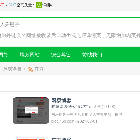
要增加外链么？网址被收录后自动生成点评详情页，无限增加内
网络
地方网站
综合其它
赞助我们
/
列表详细
/
订阅
网易博客
[
电脑网络
/
博客
/
博客空间
] 人气 (77148)
网易博客是中国知名的个人博客平台，由网
blog.163.com - 2021-07-01
易公司推出。用户可以在网易博客上创建个
人博客，分享自己的生活、观点和经验。该
平台提供了多样的博客模板和工具，方便用