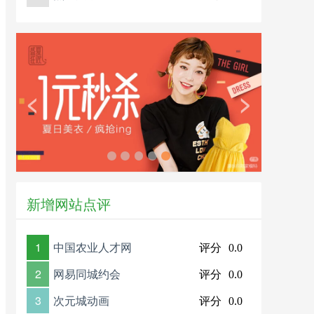
<
>
新增网站点评
1
中国农业人才网
评分
0.0
2
网易同城约会
评分
0.0
3
次元城动画
评分
0.0