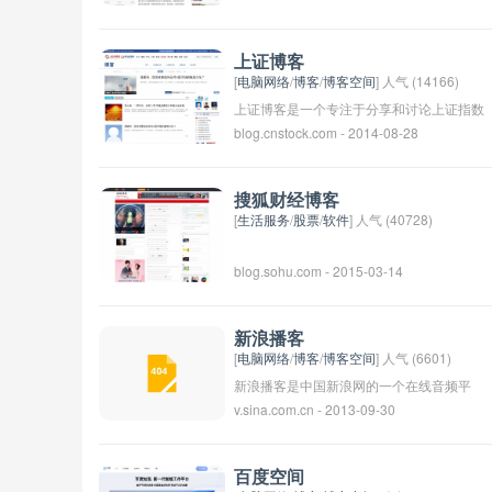
关注和支持！
和股市爱好者可以分享自己的股市观点、交
流投资经验，获取最新的财经资讯和市场动
上证博客
态。论坛上也会有专家和分析师提供股市分
[
电脑网络
/
博客
/
博客空间
] 人气 (14166)
析和投资建议，帮助投资者更好地把握投资
上证博客是一个专注于分享和讨论上证指数
blog.cnstock.com - 2014-08-28
机会和风险。通过参与搜狐股市论坛，投资
（Shanghai Stock Exchange）相关信息和
者可以扩展自己的投资视野，提升自己的投
资讯的博客。该博客可能会涵盖股市走势分
资水平。
析、投资策略、股市风险管理等内容，旨在
搜狐财经博客
帮助投资者更好地了解股市动态并作出明智
[
生活服务
/
股票
/
软件
] 人气 (40728)
的投资决策。
blog.sohu.com - 2015-03-14
新浪播客
[
电脑网络
/
博客
/
博客空间
] 人气 (6601)
新浪播客是中国新浪网的一个在线音频平
v.sina.com.cn - 2013-09-30
台，用户可以在上面听取各种主题的播客节
目，包括新闻、科技、娱乐、健康等等。这
个平台为用户提供了一个便捷的方式来获取
百度空间