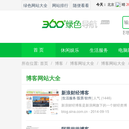
绿色网站大全
网站排行
随便看看
您的网站想
休闲娱乐
生活服务
电脑
首 页
所在位置:
首页
/
博客
/
博客网址大全
/
博客网站大全
博客网站大全
新浪财经博客
[
生活服务
/
股票
/
软件
] 人气 (1446)
新浪财经博客是新浪网旗下的一个财经类博
blog.sina.com.cn - 2014-09-15
客平台，提供最新的财经资讯、市场分析、
投资理财信息等内容。在这个平台上，有许
多财经领域的专家和分析师分享他们的观点