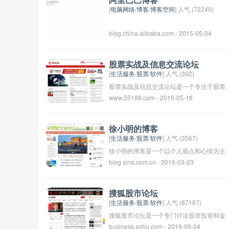
阿里巴巴博客
和见解，帮助读者更好地理解和把握财经大
[
电脑网络
/
博客
/
博客空间
] 人气 (72240)
事。用户可以在新浪财经博客上找到各种财
blog.china.alibaba.com - 2015-05-04
经方面的热点话题，以及参与讨论和交流。
这个平台为广大投资者和经济学爱好者提供
了一个获取信息、学习知识、分享观点的在
股票实战及信息交流论坛
线社区。
[
生活服务
/
股票
/
软件
] 人气 (392)
股票实战及信息交流论坛是一个专注于股票
www.55188.com - 2015-05-18
投资和交流的平台，欢迎投资者在这里分享
自己的交易经验和观点，与他人交流股市信
息，获取投资建议和策略。论坛上会有专业
徐小明的博客
人士和股市资深玩家分享他们的见解和经
[
生活服务
/
股票
/
软件
] 人气 (3567)
验，为投资者提供指导和帮助。投资者可以
徐小明的博客是一个以个人观点和心情为主
blog.sina.com.cn - 2016-03-23
在这里进行实时的股票分析和讨论，共同探
的个人博客，内容主要包括生活感悟、旅行
讨市场走势和个股投资机会，帮助提高投资
见闻、音乐推荐等。徐小明会分享自己的一
水平和获取更多收益。
些经历和见解，与读者们一起探讨人生、情
搜狐股市论坛
感、职业等方面的话题。通过博客，徐小明
[
生活服务
/
股票
/
软件
] 人气 (87187)
希望能够记录自己的成长历程，也希望能够
搜狐股市论坛是一个专门讨论股市投资和金
business.sohu.com - 2019-09-24
与更多的人分享交流，共同成长。欢迎大家
融话题的网络论坛。在这个论坛上，投资者