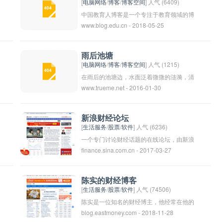
片、视频等多媒体内容。该网站也提供了社
[
电脑网络
/
博客
/
博客空间
] 人气 (6409)
交功能，用户可以关注、评论其他博主的文
中国教育人博客是一个专注于教育领域的博
www.blog.edu.cn - 2018-05-25
章，进行交流互动。中国博客网成立于
客网站，旨在分享教育理念、教学经验、教
2006年，是中国较早的博客平台之一，目
育政策等信息，为教育工作者和教育爱好者
前在中国大陆地区仍有一定用户基础。
提供学习交流的平台。该博客涵盖了教育的
雨后池塘
各个方面，包括学前教育、基础教育、高等
[
电脑网络
/
博客
/
博客空间
] 人气 (1215)
教育等内容，旨在促进教育行业的发展和进
在雨后的池塘边，水面泛着微微的涟漪，清
www.trueme.net - 2016-01-30
步。通过分享教育资源和经验，中国教育人
新的空气中弥漫着土壤和湿润的气息。青青
博客希望能够启发读者对教育事业的热爱，
的荷叶上还挂着晶莹的雨滴，仿佛是精灵在
并推动教育改革的不断深化。
跳舞。池塘里的青蛙在欢快地歌唱，似乎在
新浪财经论坛
庆祝雨后终于来临。远处的蓝天上还残留着
[
生活服务
/
股票
/
软件
] 人气 (6236)
几朵浮云，一切都显得那么宁静和美丽。这
一个专门讨论财经话题的在线论坛，由新浪
finance.sina.com.cn - 2017-03-27
片雨后的池塘，是大自然的馈赠，是生命的
网站主办。用户可以在论坛上发布财经新
延续，是一种宁静和美好的象征。让我们感
闻、股市信息、投资理财建议等内容，与其
受大自然的馈赠，沉浸在这片宁静美丽的雨
他网友交流讨论。新浪财经论坛为投资者和
陈实的财经博客
后池塘中吧。
财经领域的人士提供了一个交流平台，帮助
[
生活服务
/
股票
/
软件
] 人气 (74506)
他们了解市场动态，分享经验和观点。论坛
陈实是一位知名的财经博主，他经常在他的
blog.eastmoney.com - 2018-11-28
还设有各种财经板块和主题讨论区，用户可
博客上分享与投资、理财、股市等相关的经