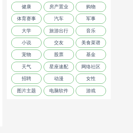
健康
房产置业
购物
体育赛事
汽车
军事
大学
旅游出行
音乐
小说
交友
美食菜谱
宠物
股票
基金
天气
星座速配
网络社区
招聘
动漫
女性
图片主题
电脑软件
游戏