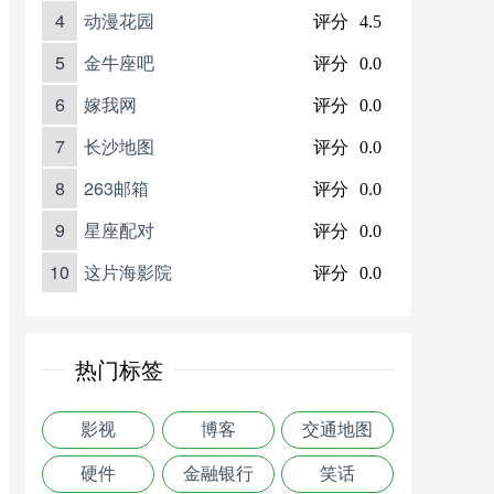
4
动漫花园
评分
4.5
5
金牛座吧
评分
0.0
6
嫁我网
评分
0.0
7
长沙地图
评分
0.0
8
263邮箱
评分
0.0
9
星座配对
评分
0.0
10
这片海影院
评分
0.0
热门标签
影视
博客
交通地图
硬件
金融银行
笑话