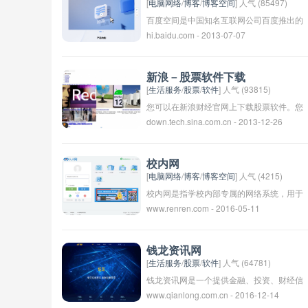
丰富多样的声音内容，让用户可以随时随地
[
电脑网络
/
博客
/
博客空间
] 人气 (85497)
收听自己感兴趣的播客节目。
百度空间是中国知名互联网公司百度推出的
hi.baidu.com - 2013-07-07
一项社交网络服务，提供用户个人主页、日
志、相册、音乐、视频等功能。用户可以在
百度空间中分享自己的生活、心情、作品等
新浪－股票软件下载
内容，与好友互动交流，也可以关注公共账
[
生活服务
/
股票
/
软件
] 人气 (93815)
号、参与话题讨论等。百度空间为用户打造
您可以在新浪财经官网上下载股票软件。您
down.tech.sina.com.cn - 2013-12-26
了一个个性化的网络空间，是一个展示个人
可以通过在搜索引擎中输入“新浪财经股票
魅力、表达个人情感、记录生活点滴的平
软件下载”来找到相关链接并进行下载。新
台。
浪财经提供了多种股票软件，包括手机App
校内网
和PC端软件，方便用户实时查看股市行情
[
电脑网络
/
博客
/
博客空间
] 人气 (4215)
和进行交易。希望这个信息对您有所帮助。
校内网是指学校内部专属的网络系统，用于
www.renren.com - 2016-05-11
学校内部师生之间的信息交流和资源分享。
校内网通常包括学校的官方网站、教务管理
系统、信息发布平台等，也可以提供学生教
钱龙资讯网
育资源、课程信息、成绩查询等服务。校内
[
生活服务
/
股票
/
软件
] 人气 (64781)
网的建设可以帮助学校更好地管理信息、促
钱龙资讯网是一个提供金融、投资、财经信
www.qianlong.com.cn - 2016-12-14
进师生之间的交流和互动，提高学校内部的
息的网站。它可能提供股市行情、财经新