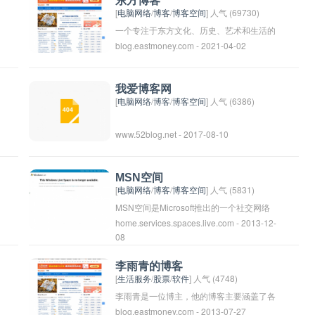
东方博客
户进行博客编辑和管理。除此之外，网易博
[
电脑网络
/
博客
/
博客空间
] 人气 (69730)
客也是一个互联网社区，用户可以在平台上
一个专注于东方文化、历史、艺术和生活的
blog.eastmoney.com - 2021-04-02
互相交流、评论和互动。近年来，随着微
博客网站。该博客涵盖了东方各个国家和地
博、微信等社交媒体的兴起，网易博客的用
区的内容，包括但不限于中国、日本、韩
户数量逐渐减少，但仍有一批忠实用户在平
国、印度等。通过文章、图片和视频等形
我爱博客网
台上持续更新和维护自己的个人博客。
式，为读者呈现东方独特的魅力和风采。
[
电脑网络
/
博客
/
博客空间
] 人气 (6386)
www.52blog.net - 2017-08-10
MSN空间
[
电脑网络
/
博客
/
博客空间
] 人气 (5831)
MSN空间是Microsoft推出的一个社交网络
home.services.spaces.live.com - 2013-12-
平台，用户可以在上面写日志、上传照片、
08
和其他好友互动。它在2004年推出，是当
时非常流行的社交网站之一。然而现在已经
李雨青的博客
不再活跃，很多用户已经转移到其他社交平
[
生活服务
/
股票
/
软件
] 人气 (4748)
台上。
李雨青是一位博主，他的博客主要涵盖了各
blog.eastmoney.com - 2013-07-27
种主题，包括旅行、美食、文学、电影等。