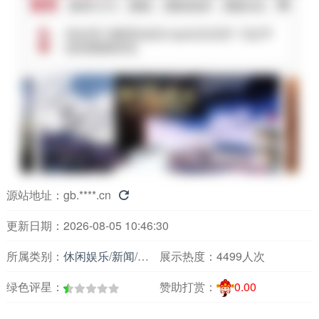
源站地址：
gb.****.cn

更新日期：2026-08-05 10:46:30
所属类别：
休闲娱乐
/
新闻
/
新闻综合
展示热度：
4499人次
绿色评星：
赞助打赏：
0.00