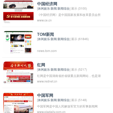
中国经济网
[
休闲娱乐
/
新闻
/
新闻综合
] 展示 (3100)
《中国经济网》是中国国家发展和改革委员会所
www.ce.cn
属的国家级大型综合性新闻网站，成立于2000
年。该网站主要报道中国经济、金融、产业、科
技等领域的新闻和资讯，是国内外关注中国经济
TOM新闻
[
休闲娱乐
/
新闻
/
新闻综合
] 展示 (61846)
和社会发展的重要参考之一。《中国经济网》致
力于打造成为中国领先的财经门户网站，为读者
news.tom.com
提供及时、可靠的新闻报道和分析评论。
红网
[
休闲娱乐
/
新闻
/
新闻综合
] 展示 (5217)
红网是中国湖南省的省级重点新闻网站，也是湖
www.rednet.cn
南最具影响力的新闻门户网站之一。 红网致力于
为用户提供真实、及时、权威的新闻信息，涵盖
政治、经济、社会、文化、体育等领域的新闻报
中国军网
[
休闲娱乐
/
新闻
/
新闻综合
] 展示 (5148)
道。同时， 红网还提供网友互动平台、视频新
中国军网是中国人民解放军官方的军事新闻网
闻、直播等服务，深受湖南地区用户的信赖和喜
www.pladaily.com.cn
站，为中国军队提供最新的军事动态、训练情