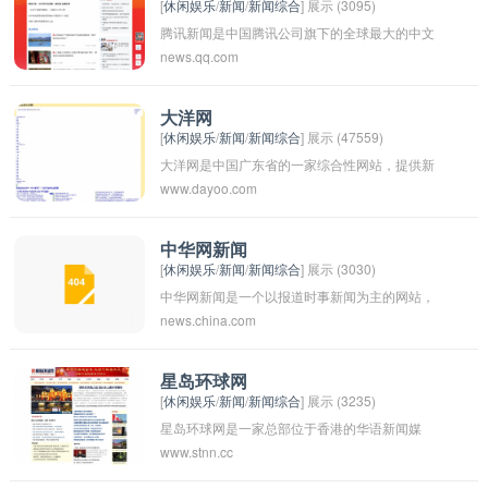
[
休闲娱乐
/
新闻
/
新闻综合
] 展示 (3095)
新闻门户网站之一，也是中国政府对外传播的重
腾讯新闻是中国腾讯公司旗下的全球最大的中文
要平台之一。
news.qq.com
新闻平台之一，涵盖时政、财经、科技、娱乐、
体育等多个领域的新闻报道和资讯。腾讯新闻通
过其网站、手机客户端和社交媒体等多种平台向
大洋网
[
休闲娱乐
/
新闻
/
新闻综合
] 展示 (47559)
用户提供最新的新闻信息。其报道内容涵盖国内
大洋网是中国广东省的一家综合性网站，提供新
外热点事件和评论分析，深受读者们的关注和喜
www.dayoo.com
闻、生活、文化、商业等各类信息。该网站成立
爱。
于2000年，致力于为用户提供及时准确的信息和
优质的服务。在互联网发展的今天，大洋网已成
中华网新闻
[
休闲娱乐
/
新闻
/
新闻综合
] 展示 (3030)
为广东省具有较大影响力的网络媒体。
中华网新闻是一个以报道时事新闻为主的网站，
news.china.com
涵盖政治、经济、社会、文化等多个领域的报
道。该网站旨在及时、客观、全面地报道国内外
重要新闻事件，为读者提供全面的资讯服务。通
星岛环球网
[
休闲娱乐
/
新闻
/
新闻综合
] 展示 (3235)
过中华网新闻，用户可以随时了解国内外的最新
星岛环球网是一家总部位于香港的华语新闻媒
动态，以及各种新闻事件的背景和相关资讯。
www.stnn.cc
体，提供全球时事新闻报道和网上资讯服务。该
网站涵盖了政治、经济、文化、社会等各个领域