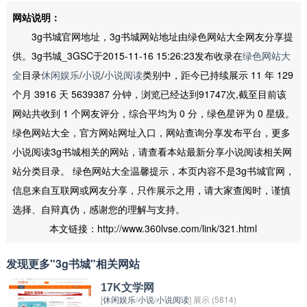
网站说明：
3g书城官网地址，3g书城网站地址由绿色网站大全网友分享提
供。3g书城_3GSC于2015-11-16 15:26:23发布收录在
绿色网站大
全
目录
休闲娱乐
/
小说
/
小说阅读
类别中，距今已持续展示 11 年 129
个月 3916 天 5639387 分钟，浏览已经达到91747次,截至目前该
网站共收到 1 个网友评分，综合平均为 0 分，绿色星评为 0 星级。
绿色网站大全，官方网站网址入口，网站查询分享发布平台，更多
小说阅读3g书城相关的网站，请查看本站最新分享小说阅读相关网
站分类目录。 绿色网站大全温馨提示，本页内容不是3g书城官网，
信息来自互联网或网友分享，只作展示之用，请大家查阅时，谨慎
选择、自辩真伪，感谢您的理解与支持。
本文链接：http://www.360lvse.com/link/321.html
发现更多"3g书城"相关网站
17K文学网
[
休闲娱乐
/
小说
/
小说阅读
] 展示 (5814)