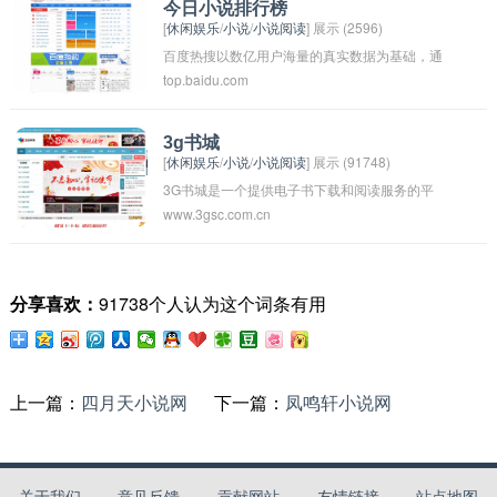
供小说阅读服务，还有许多独家原创作品和作者
今日小说排行榜
[
休闲娱乐
/
小说
/
小说阅读
] 展示 (2596)
专栏，为读者提供更多的选择和精彩内容。逐浪
百度热搜以数亿用户海量的真实数据为基础，通
小说网致力于为读者提供优质的阅读体验，让每
top.baidu.com
过专业的数据挖掘方法，计算关键词的热搜指
一位用户都能找到自己喜欢的小说作品。
数，旨在建立权威、全面、热门、时效的各类关
键词排行榜，引领热词阅读时代。
3g书城
[
休闲娱乐
/
小说
/
小说阅读
] 展示 (91748)
3G书城是一个提供电子书下载和阅读服务的平
www.3gsc.com.cn
台，用户可以在平台上浏览各种类型的电子书，
并进行在线购买和下载。用户可以通过3G网络或
者Wi-Fi网络在手机、平板电脑或电脑上进行阅
分享喜欢：
91738个人认为这个词条有用
读，享受阅读的便利性和舒适性。平台上通常有
各种畅销书籍、小说、教育书籍、杂志等丰富的
阅读资源，满足用户的不同阅读需求。
上一篇：
四月天小说网
下一篇：
凤鸣轩小说网
关于我们
意见反馈
贡献网站
友情链接
站点地图