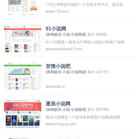
17K文学网是中国的一个在线文学平台，提供各
www.17k.com
种类型的小说、散文、诗歌等作品供读者阅读。
用户可以在17K文学网上免费阅读作品，也可以
通过付费会员服务享受更多的阅读特权。该平台
91小说网
[
休闲娱乐
/
小说
/
小说阅读
] 展示 (6439)
汇集了大量优秀作者和作品，深受读者喜爱。
91小说网是一家专注于网络小说发行和推广的网
www.xiaoshuo91.com
站，提供了大量的原创小说和热门小说的在线阅
读和下载服务。用户可以在该网站上找到各种类
型的小说，包括言情小说、玄幻小说、都市小说
言情小说吧
[
休闲娱乐
/
小说
/
小说阅读
] 展示 (43151)
等等。网站非常受读者欢迎，并拥有庞大的注册
用户群。
www.xs8.cn
逐浪小说网
[
休闲娱乐
/
小说
/
小说阅读
] 展示 (63796)
逐浪小说网是一个提供各种类型小说阅读的网
www.zhulang.com
站，用户可以免费阅读各类小说，包括言情小
说、玄幻小说、穿越小说等等。这个网站不仅提