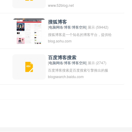
www.52blog.net
搜狐博客
[
电脑网络
/
博客
/
博客空间
] 展示 (59442)
搜狐博客是一个知名的博客平台，提供给
blog.sohu.com
用户免费的博客空间，使用户可以自由表
达观点、分享生活、展示才华。用户可以
台
在搜狐博客上发布文字、图片、视频等内
百度博客搜索
[
电脑网络
/
博客
/
博客空间
] 展示 (2747)
容，并与其他用户互动交流。搜狐博客汇
百度博客搜索是百度搜索引擎推出的服
集了各种领域的优秀博主，涵盖了各种话
blogsearch.baidu.com
务，可以让用户搜索到相关的博客文章内
题，是广大网民获取信息、交流观点的重
容。用户可以在搜索框中输入关键词，然
要平台之一。
后点击搜索按钮，即可获得与关键词相关
的博客文章的搜索结果。这个功能可以帮
助用户快速找到自己感兴趣的博客文章，
获取最新的资讯信息。