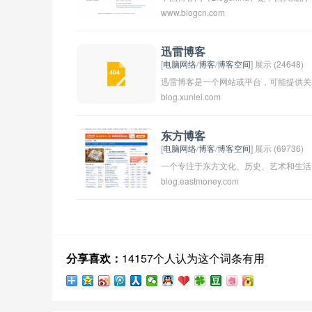
www.blogcn.com
个博客类网站，为用户提供博客搭建、内
容发布等服务。用户可以在中国博客网上
注册账号，创建自己的博客并发布个人文
迅雷博客
[
电脑网络
/
博客
/
博客空间
] 展示 (24648)
章、图片、视频等多媒体内容。该网站也
迅雷博客是一个网站或平台，可能提供关
提供了社交功能，用户可以关注、评论其
blog.xunlei.com
于技术、科技、互联网等方面的新闻、文
他博主的文章，进行交流互动。中国博客
章和资讯。迅雷是一家知名的互联网公
网成立于2006年，是中国较早的博客平
司，其博客可能专注于该公司或相关行业
之一，目前在中国大陆地区仍有一定用户
东方博客
[
电脑网络
/
博客
/
博客空间
] 展示 (69736)
的内容。
基础。
一个专注于东方文化、历史、艺术和生活
blog.eastmoney.com
的博客网站。该博客涵盖了东方各个国家
和地区的内容，包括但不限于中国、日
本、韩国、印度等。通过文章、图片和视
频等形式，为读者呈现东方独特的魅力和
风采。
分享喜欢：
14157个人认为这个词条有用