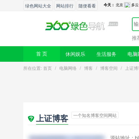
绿色网站大全
网站排行
随便看看
推
休闲娱乐
生活服务
电脑
首 页
所在位置:
首页
/
电脑网络
/
博客
/
博客空间
/
上证博
一个知名博客空间网站
上证博客
源站地址：
b