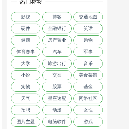
热门标签
影视
博客
交通地图
硬件
金融银行
笑话
健康
房产置业
购物
体育赛事
汽车
军事
大学
旅游出行
音乐
小说
交友
美食菜谱
宠物
股票
基金
天气
星座速配
网络社区
招聘
动漫
女性
图片主题
电脑软件
游戏