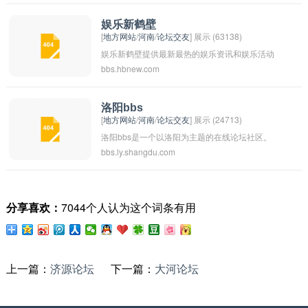
自己的观点和看法，与其他网友进行交流和互
动。大河论坛也提供了各种板块和主题，涵盖了
娱乐新鹤壁
[
地方网站
/
河南
/
论坛交友
] 展示 (63138)
政治、经济、文化、娱乐等各个方面，吸引了大
娱乐新鹤壁提供最新最热的娱乐资讯和娱乐活动
量网民的关注和参与。
bbs.hbnew.com
信息。
洛阳bbs
[
地方网站
/
河南
/
论坛交友
] 展示 (24713)
洛阳bbs是一个以洛阳为主题的在线论坛社区。
bbs.ly.shangdu.com
用户可以在这个平台上讨论关于洛阳市的各种话
题，分享旅游攻略、美食推荐、文化艺术等信
息。通过这个论坛，人们可以相互交流，增进对
分享喜欢：
7044个人认为这个词条有用
洛阳这座城市的了解，也能帮助游客更好地了解
和体验洛阳的特色。
上一篇：
济源论坛
下一篇：
大河论坛