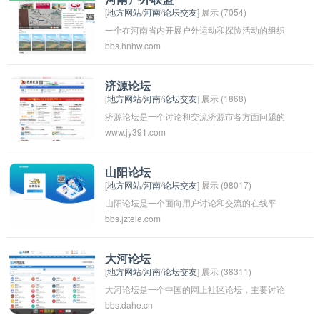
[
地方网站
/
河南
/
论坛交友
] 展示 (7054)
一个在河南省内开展户外运动和探险活动的组织
bbs.hnhw.com
联盟。他们通过组织各种户外活动，如徒步、露
营、登山等，让人们接近大自然，体验户外运动
的乐趣和挑战。同时，他们也致力于推广户外运
济源论坛
[
地方网站
/
河南
/
论坛交友
] 展示 (1868)
动的文化和理念，倡导健康、绿色、可持续的生
济源论坛是一个讨论和交流济源市各方面问题的
活方式。通过参与河南户外联盟的活动，人们可
www.jy391.com
平台。用户可以在论坛上发布自己的观点，交流
以结识志同道合的伙伴，享受户外探险的乐趣，
经验，也可以寻求帮助或解决问题。济源论坛致
并提升自己的体魄和心境。
力于促进社区内的交流和合作，帮助人们更好地
山阳论坛
[
地方网站
/
河南
/
论坛交友
] 展示 (98017)
了解和发展济源市。
山阳论坛是一个面向用户讨论和交流的在线平
bbs.jztele.com
台，可以发布各种话题和观点，分享经验和知识
等。用户可以在论坛上找到各种信息和资源，与
其他用户互动并建立联系。山阳论坛的目的是促
大河论坛
[
地方网站
/
河南
/
论坛交友
] 展示 (38311)
进信息交流和社交互动，为用户提供一个平台，
大河论坛是一个中国的网上社区论坛，主要讨论
让他们能够更好地了解世界和扩展视野。
bbs.dahe.cn
各种话题和问题。在这个平台上，人们可以发表