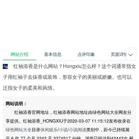
网站介绍
基本信息
点评印象
页面详情

红袖添香是什么网站？Hongxiu怎么样？这个词通常指女
子用红袖子去抹香或装饰，形容女子的美丽或娇嫩。也可以
泛指女子的柔美和风情。
网站说明：
红袖添香官网地址，红袖添香网站地址由绿色网站大全网友分
享提供。红袖添香_HONGXIU于2020-03-07 11:15:12发布收录在
绿色网站大全
目录
休闲娱乐
/
小说
/
小说阅读
类别中，距今已持续展
示 6 年 77 个月 2343 天 3374517 分钟，浏览已经达到42443次,截