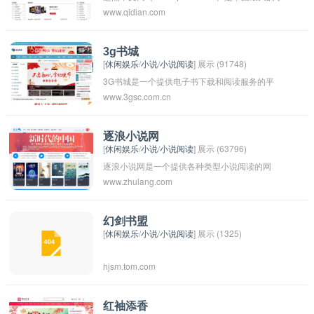
www.qidian.com
说阅读网站之一，提供大量原创网络小说和作家
为是中国网络文学发展的重要一环，对于推动中
创作的作品。用户可以在该平台上阅读小说、评
国文学进步和繁荣发展起到了积极作用。
论作品、和作家进行互动交流。起点中文网致力
3g书城
[
休闲娱乐
/
小说
/
小说阅读
] 展示 (91748)
于打造一个优质的作品发布平台，为读者和作家
3G书城是一个提供电子书下载和阅读服务的平
提供良好的阅读和创作体验。
www.3gsc.com.cn
台，用户可以在平台上浏览各种类型的电子书，
并进行在线购买和下载。用户可以通过3G网络或
者Wi-Fi网络在手机、平板电脑或电脑上进行阅
逐浪小说网
[
休闲娱乐
/
小说
/
小说阅读
] 展示 (63796)
读，享受阅读的便利性和舒适性。平台上通常有
逐浪小说网是一个提供各种类型小说阅读的网
各种畅销书籍、小说、教育书籍、杂志等丰富的
www.zhulang.com
站，用户可以免费阅读各类小说，包括言情小
阅读资源，满足用户的不同阅读需求。
说、玄幻小说、穿越小说等等。这个网站不仅提
供小说阅读服务，还有许多独家原创作品和作者
幻剑书盟
[
休闲娱乐
/
小说
/
小说阅读
] 展示 (1325)
专栏，为读者提供更多的选择和精彩内容。逐浪
小说网致力于为读者提供优质的阅读体验，让每
hjsm.tom.com
一位用户都能找到自己喜欢的小说作品。
红袖添香