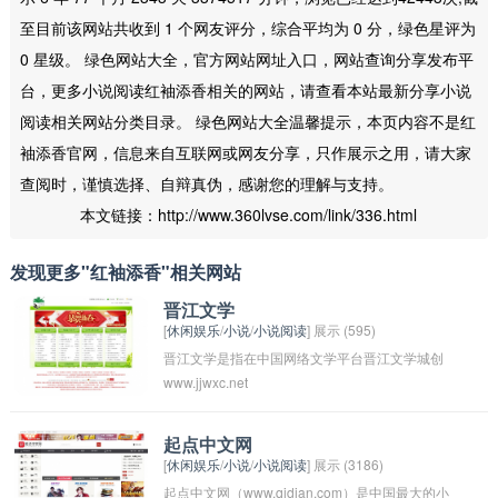
至目前该网站共收到 1 个网友评分，综合平均为 0 分，绿色星评为
0 星级。 绿色网站大全，官方网站网址入口，网站查询分享发布平
台，更多小说阅读红袖添香相关的网站，请查看本站最新分享小说
阅读相关网站分类目录。 绿色网站大全温馨提示，本页内容不是红
袖添香官网，信息来自互联网或网友分享，只作展示之用，请大家
查阅时，谨慎选择、自辩真伪，感谢您的理解与支持。
本文链接：http://www.360lvse.com/link/336.html
发现更多"红袖添香"相关网站
晋江文学
[
休闲娱乐
/
小说
/
小说阅读
] 展示 (595)
晋江文学是指在中国网络文学平台晋江文学城创
www.jjwxc.net
作和发表的文学作品。晋江文学以其丰富多样的
题材和独特风格吸引了大批读者，涵盖了言情、
玄幻、都市、历史等各种类型。许多作家在晋江
起点中文网
[
休闲娱乐
/
小说
/
小说阅读
] 展示 (3186)
文学平台上获得了广泛的关注和支持，成为了当
起点中文网（www.qidian.com）是中国最大的小
代中国文学界的新秀和佼佼者。晋江文学也被认