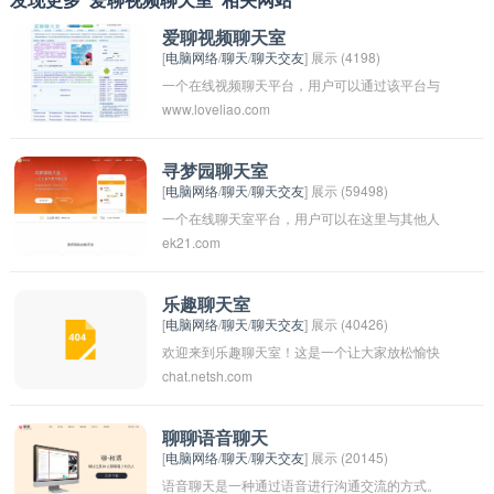
爱聊视频聊天室
[
电脑网络
/
聊天
/
聊天交友
] 展示 (4198)
一个在线视频聊天平台，用户可以通过该平台与
www.loveliao.com
全球各地的用户实时进行视频通话和交流。用户
可以在聊天室内与陌生人或已认识的朋友进行视
频通话，分享自己的生活和故事，也可以通过文
寻梦园聊天室
[
电脑网络
/
聊天
/
聊天交友
] 展示 (59498)
字聊天，发送表情和礼物。平台提供了安全的网
一个在线聊天室平台，用户可以在这里与其他人
络环境和技术支持，确保用户的个人信息和通话
ek21.com
实时交流、分享信息和互动。在这个聊天室中，
内容得到保护。用户可以通过爱聊视频聊天室结
你可以结识新朋友，讨论各种话题，分享心情和
识新朋友，扩展社交圈子，体验丰富多彩的视频
经历，甚至找到潜在的合作伙伴。无论你是想寻
聊天互动。
乐趣聊天室
[
电脑网络
/
聊天
/
聊天交友
] 展示 (40426)
找灵感，还是简单地想放松一下，‘寻梦园聊天
欢迎来到乐趣聊天室！这是一个让大家放松愉快
室’都是一个理想的去处。你可以选择匿名聊天，
chat.netsh.com
地交流的地方，你可以分享你的趣事、心情，或
也可以注册成为会员，享受更多功能和特权。快
者和大家一起讨论感兴趣的话题。快来加入我们
来加入我们，和我们一起探索无限可能！
吧，让我们一起共享乐趣！
聊聊语音聊天
[
电脑网络
/
聊天
/
聊天交友
] 展示 (20145)
语音聊天是一种通过语音进行沟通交流的方式。