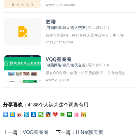
www.liaoliao.com
通过语音聊天，可以更直接地传达情感和意图，
让沟通更加生动和真实。在现代社会，随着科技
的发展，语音聊天已经成为人们日常生活中不可
碧聊
[
电脑网络
/
聊天
/
聊天交友
] 展示 (39214)
或缺的一部分。人们可以通过各种社交应用或软
碧聊可能是指一种社交聊天软件或平台，用于在
件进行语音聊天，不受时间和地点的限制，随时
chat.yinsha.com
线交流和互动。这种软件通常提供文字、图片、
随地和朋友、家人、同事等进行交流。 语音聊天
音频和视频聊天功能，让用户可以与朋友、家人
不仅仅是简单的交流工具，还可以用于语音会
或陌生人进行沟通和交流。该词可能是网络流行
议、远程教学、语音导航等各种场景。它极大地
VQQ围圈圈
[
电脑网络
/
聊天
/
聊天交友
] 展示 (69313)
语或商业品牌名称。
方便了人们的生活和工作，提高了交流效率和成
指在QQ空间中创建一个私密的圈子，只有特定的
效。当然，语音聊天也存在一些问题，比如隐私
www.vqq.com
好友才能进入并查看圈子内的内容。圈子可以用
安全、通话质量等方面的难题，需要不断改进和
来分享生活、交流心情、讨论话题等。创建VQQ
完善。 总的来说，语音聊天是一种便捷、高效和
围圈圈可以增加好友之间的互动和黏性。
实用的沟通方式，对人们的社交和工作都有着积
分享喜欢：
4188个人认为这个词条有用
极的影响。希望大家能够充分利用语音聊天的优
势，更好地进行交流和互动。
上一篇：
VQQ围圈圈
下一篇：
HiNet聊天室