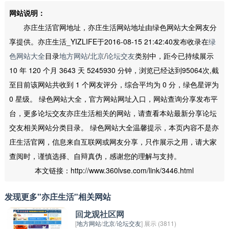
网站说明：
亦庄生活官网地址，亦庄生活网站地址由绿色网站大全网友分
享提供。亦庄生活_YIZLIFE于2016-08-15 21:42:40发布收录在
绿
色网站大全
目录
地方网站
/
北京
/
论坛交友
类别中，距今已持续展示
10 年 120 个月 3643 天 5245930 分钟，浏览已经达到95064次,截
至目前该网站共收到 1 个网友评分，综合平均为 0 分，绿色星评为
0 星级。 绿色网站大全，官方网站网址入口，网站查询分享发布平
台，更多论坛交友亦庄生活相关的网站，请查看本站最新分享论坛
交友相关网站分类目录。 绿色网站大全温馨提示，本页内容不是亦
庄生活官网，信息来自互联网或网友分享，只作展示之用，请大家
查阅时，谨慎选择、自辩真伪，感谢您的理解与支持。
本文链接：http://www.360lvse.com/link/3446.html
发现更多"亦庄生活"相关网站
回龙观社区网
[
地方网站
/
北京
/
论坛交友
] 展示 (3811)