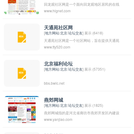
回龙观社区网是一个面向回龙观地区居民的在线
www.hlgnet.com
社区平台，提供社区新闻、活动信息、居民互动
和便民服务等功能。通过回龙观社区网，居民可
以更方便地了解本地区的动态、交流信息和互动
天通苑社区网
[
地方网站
/
北京
/
论坛交友
] 展示 (6418)
交流，促进社区的发展和居民之间的联系。
天通苑社区网是一个社区网站，旨在提供天通苑
www.tty520.com
社区居民的生活服务信息、社区活动信息和社区
新闻资讯。网站可能包括社区论坛、社区活动日
历、居民求助信息、房屋租售信息等内容，帮助
北京福利论坛
[
地方网站
/
北京
/
论坛交友
] 展示 (57351)
居民更好地了解社区情况、交流信息，共同打造
更加和谐的社区环境。
bbs.bwlc.net
燕郊网城
[
地方网站
/
北京
/
论坛交友
] 展示 (1825)
燕郊网城指的是河北省廊坊市燕郊开发区内建设
www.yanjiao.com
的一个综合性网络化社区，集合了住宅、商业、
休闲、教育等多种功能。这个网城通过互联网和