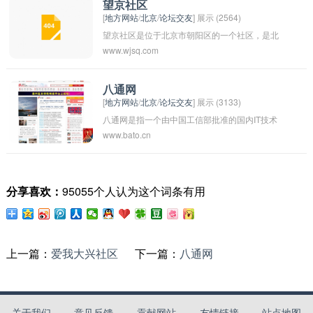
物联网技术，实现了智能化管理和服务，为居民
望京社区
[
地方网站
/
北京
/
论坛交友
] 展示 (2564)
提供更便捷、舒适的生活体验。
望京社区是位于北京市朝阳区的一个社区，是北
www.wjsq.com
京市比较知名的高档居住区之一。这里环境优
美，设施完善，是很多高端人群选择居住的地
方。望京社区周边有许多商业设施和休闲娱乐场
八通网
[
地方网站
/
北京
/
论坛交友
] 展示 (3133)
所，生活非常方便。同时，这里也有很多知名企
八通网是指一个由中国工信部批准的国内IT技术
业和外企的办公楼，是一个融合居住和商业的现
www.bato.cn
服务网站。它是一个专注于互联网技术研究和信
代社区。
息分享的平台，为用户提供最新的科技资讯、网
络安全知识和技术教程等内容。该网站致力于推
分享喜欢：
95055个人认为这个词条有用
动互联网行业的发展，为企业和个人提供优质的
技术服务和咨询。
上一篇：
爱我大兴社区
下一篇：
八通网
关于我们
意见反馈
贡献网站
友情链接
站点地图