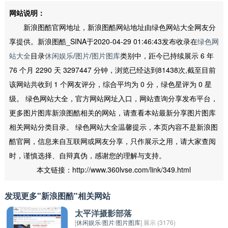
网站说明：
新浪图酷官网地址，新浪图酷网站地址由绿色网站大全网友分
享提供。新浪图酷_SINA于2020-04-29 01:46:43发布收录在
绿色网
站大全
目录
休闲娱乐
/
图片
/
图片图库
类别中，距今已持续展示 6 年
76 个月 2290 天 3297447 分钟，浏览已经达到81438次,截至目前
该网站共收到 1 个网友评分，综合平均为 0 分，绿色星评为 0 星
级。 绿色网站大全，官方网站网址入口，网站查询分享发布平台，
更多图片图库新浪图酷相关的网站，请查看本站最新分享图片图库
相关网站分类目录。 绿色网站大全温馨提示，本页内容不是新浪图
酷官网，信息来自互联网或网友分享，只作展示之用，请大家查阅
时，谨慎选择、自辩真伪，感谢您的理解与支持。
本文链接：http://www.360lvse.com/link/349.html
发现更多"新浪图酷"相关网站
太平洋摄影部落
[
休闲娱乐
/
图片
/
图片图库
] 展示 (3176)