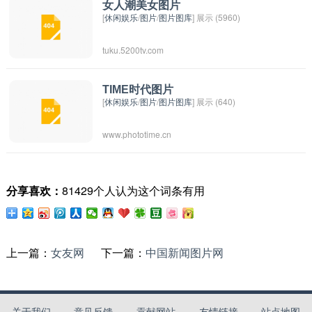
用在亚洲地区非常流行，广受年轻用户喜爱。
女人潮美女图片
[
休闲娱乐
/
图片
/
图片图库
] 展示 (5960)
tuku.5200tv.com
TIME时代图片
[
休闲娱乐
/
图片
/
图片图库
] 展示 (640)
www.phototime.cn
分享喜欢：
81429个人认为这个词条有用
上一篇：
女友网
下一篇：
中国新闻图片网
关于我们
意见反馈
贡献网站
友情链接
站点地图