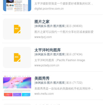
太平洋摄影部落是一个摄影爱好者聚集的社区，
digital.pconline.com.cn
通过分享摄影作品、交流摄影技巧和经验，共同
探讨摄影艺术的论坛。在这个部落中，摄影爱好
者可以互相启发，共同进步，发现更多摄影的乐
图片之家
[
休闲娱乐
/
图片
/
图片图库
] 展示 (90830)
趣和魅力。希望更多的摄影爱好者能够加入我
图片之家可以指代一个图片分享社区或者摄影爱
们，一起展示美丽的世界，记录生活的点滴。
www.tpzj.com
好者聚集的网站平台。在这里，用户可以分享自
己拍摄的照片、欣赏他人的作品、交流摄影经验
和技巧。这样的平台也提供了一个让摄影爱好者
太平洋时尚图库
[
休闲娱乐
/
图片
/
图片图库
] 展示 (37434)
们相互学习、创作和交流的空间。
太平洋时尚图库（Pacific Fashion Image
www.pclady.com.cn
Database）是一个专门收集和展示太平洋地区时
尚相关图片的数据库。这个图库汇集了来自太平
洋岛国和地区的时尚设计师、模特、时装表演和
美图秀秀
[
休闲娱乐
/
图片
/
图片图库
] 展示 (71722)
时尚活动的照片，展现了太平洋地区独特的时尚
美图秀秀是一款知名的美颜相机手机应用软件，
文化和风格。用户可以在这个图库中浏览各种时
web.meitu.com
用户可以在拍照后进行美颜处理、照片编辑和特
尚图片，获取灵感和了解当地时尚发展的最新动
效添加，让照片看起来更加美丽和吸引人。该应
态。