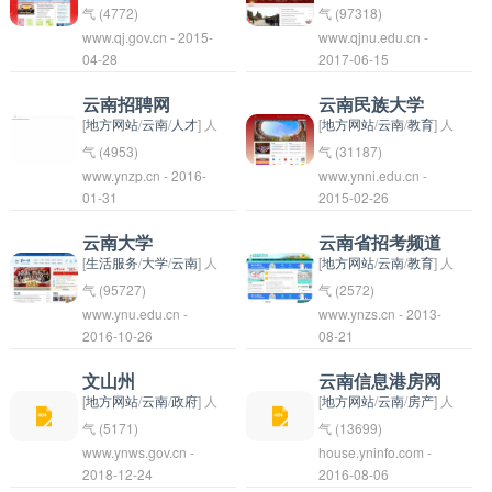
息服务平台。该平台旨
宿、交通等方面的信
气 (4772)
气 (97318)
www.qj.gov.cn - 2015-
www.qjnu.edu.cn -
在为公众提供全面准确
息，帮助游客更好地了
曲靖市是中国云南省下
曲靖师范学院是一所位
04-28
2017-06-15
的政府信息、公共服务
解和享受大理的风土人
辖的地级市，位于滇东
于中国云南省曲靖市的
信息、经济信息、文化
情。大理信息港也可以
北高原。曲靖市是云南
高等学府，创建于
云南招聘网
云南民族大学
信息等各方面信息，方
提供一些实用的生活信
省的重要交通枢纽和经
1978年。学校秉承“德
[
地方网站
/
云南
/
人才
] 人
[
地方网站
/
云南
/
教育
] 人
便市民了解政策、办事
息和服务，帮助居民更
济中心，拥有丰富的自
才兼备，知行合一”的
气 (4953)
气 (31187)
www.ynzp.cn - 2016-
www.ynni.edu.cn -
流程以及获取各类实用
方便地生活在这个美丽
然资源和多样化的风景
办学理念，致力于培养
云南招聘网是一个专门
01-31
2015-02-26
信息。通过云南信息
的地方。同时，大理信
名胜。市内有许多历史
具有高尚品德、广博知
提供云南地区招聘信息
港，人们可以方便地获
息港还可以是企业宣传
文化遗迹，如罗平石
识和实践能力的人才。
的网站，为求职者和雇
云南大学
云南省招考频道
取各种信息资源，提升
推广的重要渠道，帮助
林、罗雄古城等，吸引
学院设有教育学、文
主提供了一个平台，方
[
生活服务
/
大学
/
云南
] 人
[
地方网站
/
云南
/
教育
] 人
信息获取和利用的效
当地商家推广产品和服
着众多游客前来观光旅
学、工学、管理学、艺
便他们在这里发布和浏
气 (95727)
气 (2572)
率，促进社会各方面信
www.ynu.edu.cn -
务，促进地区经济的发
www.ynzs.cn - 2013-
游。另外，曲靖市也是
术学等多个学科门类，
览招聘信息，以达到匹
欢迎来到云南省招考频
2016-10-26
08-21
息的共享和交流。
展。
中国最大的花卉产地之
拥有一支高水平的教学
配合适岗位的目的。通
道！在这里，您可以获
一，被誉为“中国鲜花
团队和完善的教学科研
过云南招聘网，求职者
取关于云南省各类招考
文山州
云南信息港房网
之乡”。
设施。同时，学院还注
可以方便快捷地找到适
信息，包括高考、公务
[
地方网站
/
云南
/
政府
] 人
[
地方网站
/
云南
/
房产
] 人
重与社会各界合作，促
合自己的工作机会，雇
员考试、职业资格考试
气 (5171)
气 (13699)
www.ynws.gov.cn -
进学生的全面发展，为
house.yninfo.com -
主也可以快速找到合适
等。
文山州是云南省的一个
“云南信息港房网”是一
2018-12-24
2016-08-06
培养社会所需的优秀人
的人才。
地级市，位于中国西南
个专门提供云南地区房