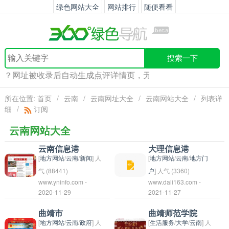
绿色网站大全
网站排行
随便看看
搜索一下
么？网址被收录后自动生成点评详情页，无限增加内页外链！快
所在位置:
首页
/
云南
/
云南网址大全
/
云南网站大全
/
列表详
细
/
订阅
云南网站大全
云南信息港
大理信息港
[
地方网站
/
云南
/
新闻
] 人
[
地方网站
/
云南
/
地方门
气 (88441)
户
] 人气 (3360)
www.yninfo.com -
www.dali163.com -
云南信息港是云南省政
大理信息港是一个在大
2020-11-29
2021-11-27
府部门建立的一个集信
理地区提供信息和服务
息采集、整理、发布和
的平台。它可以提供关
曲靖市
曲靖师范学院
应用为一体的综合性信
于当地景点、餐饮、住
[
地方网站
/
云南
/
政府
] 人
[
生活服务
/
大学
/
云南
] 人