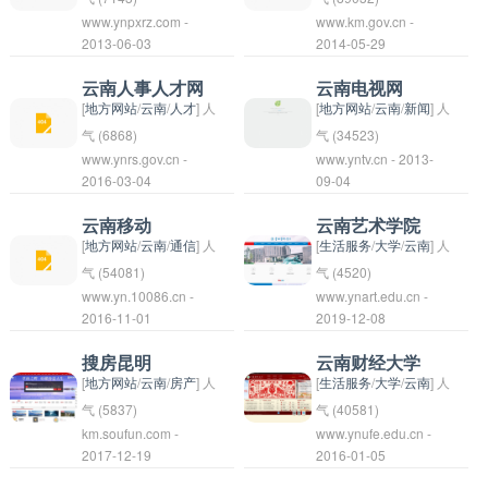
才。
www.ynpxrz.com -
www.km.gov.cn -
雄厚，为培养高素质专
涵盖省内各个城市，包
职责包括制定和实施省
的城市在线平台。用户
昆明市是云南省的省
2013-06-03
2014-05-29
门人才提供了优越的条
括昆明、大理、丽江、
内政策法规、推动经济
可以在昆明信息港上了
会，也是一座历史悠久
件。在教学和研究方
红河等地，为读者提供
发展、促进民生改善、
解市区最新动态，办理
的文化名城。昆明市地
云南人事人才网
云南电视网
面，学校积极推进创
全方位的了解云南的机
维护社会稳定等。云南
相关事务，参与市政决
处滇池之畔，气候宜
[
地方网站
/
云南
/
人才
] 人
[
地方网站
/
云南
/
新闻
] 人
新，致力于为地方经济
会。
省政府的领导班子由省
策等。该网站也是昆明
人，被称为“春城”。昆
气 (6868)
气 (34523)
社会发展和人才培养做
www.ynrs.gov.cn -
www.yntv.cn - 2013-
长、副省长等组成，下
市政府与市民沟通互动
明市是中国西南地区的
云南人事人才网是一个
云南电视网是中国云南
2016-03-04
09-04
出积极贡献。
设各部门和办公厅，负
的桥梁，促进政务公开
重要经济、文化和旅游
专门提供招聘服务和人
省省级电视台集团，成
责具体的政务工作。云
和民生服务的提升。
中心，拥有丰富的自然
才招聘信息的网站，旨
立于1973年，是云南
云南移动
云南艺术学院
南省政府致力于建设美
资源和人文景观。值得
在帮助企业与求职者之
省重要的新闻媒体平
[
地方网站
/
云南
/
通信
] 人
[
生活服务
/
大学
/
云南
] 人
丽富饶的云南，推动全
一提的是，昆明市是多
间建立联系，实现双向
台，拥有多个频道和节
气 (54081)
气 (4520)
省经济社会发展。
www.yn.10086.cn -
www.ynart.edu.cn -
民族和谐共处的城市，
匹配。该网站为云南地
目，覆盖全省各地。云
云南移动是中国云南省
云南艺术学院成立于
2016-11-01
2019-12-08
拥有丰富的民族文化和
区的企业和求职者提供
南电视网致力于提供全
的一个移动通信运营
1959年，是一所以艺
传统手工艺。在昆明
了一个便捷的平台，促
方位的新闻、资讯、娱
商，提供手机通信业务
术专业为主的高等艺术
搜房昆明
云南财经大学
市，游客不仅可以欣赏
进了人才资源的流动和
乐和文化节目，为广大
和数据服务。它是中国
院校，也是中国西南地
[
地方网站
/
云南
/
房产
] 人
[
生活服务
/
大学
/
云南
] 人
到美丽的风景，还可以
有效利用。用户可以在
观众提供多样化的内
移动的附属公司之一，
区较有影响力的艺术学
气 (5837)
气 (40581)
km.soufun.com -
体验到不同民族的风俗
www.ynufe.edu.cn -
云南人事人才网上发布
容。
在云南省有着广泛的网
院之一。学校设有音
2017-12-19
2016-01-05
习惯和美食文化。昆明
招聘信息、查看求职信
络覆盖和用户基础。云
乐、舞蹈、戏剧影视、
市是一个独特而多彩的