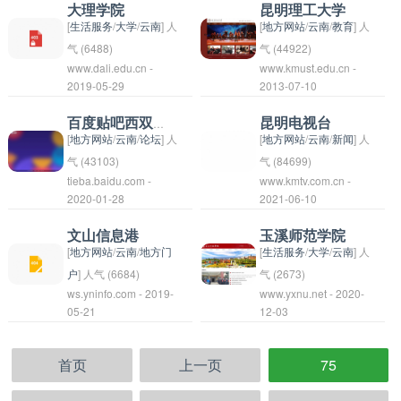
息，进行在线简历投递
南移动致力于为用户提
美术等多个专业，培养
大理学院
昆明理工大学
城市，吸引着无数国内
和面试预约等操作，从
供高质量的通信服务和
了大批优秀的音乐家、
[
生活服务
/
大学
/
云南
] 人
[
地方网站
/
云南
/
教育
] 人
外游客前来观光旅游。
而更快速地找到合适的
创新的产品，满足用户
舞蹈家、演员、美术家
气 (6488)
气 (44922)
工作或人才。
www.dali.edu.cn -
www.kmust.edu.cn -
日益增长的通信需求。
等艺术人才。学院拥有
位于中国云南省大理市
昆明理工大学成立于
2019-05-29
2013-07-10
一支高水平的教学团队
的一所综合性本科院
2005年，是一所位于
和一流的教学设施，致
校。学校创建于1978
中国云南省昆明市的综
百度贴吧西双版纳
昆明电视台
力于为学生提供全面的
年，前身为云南农村干
合性大学。学校是由昆
[
地方网站
/
云南
/
论坛
] 人
[
地方网站
/
云南
/
新闻
] 人
专业培养和艺术教育。
部学校。学校占地面积
明理工大学原昆明工程
气 (43103)
气 (84699)
tieba.baidu.com -
同时，学院还积极开展
www.kmtv.com.cn -
约2700亩，拥有现代
学院更名而来，是经国
百度贴吧西双版纳是一
昆明电视台是中国云南
2020-01-28
2021-06-10
国内外的艺术交流与合
化的教学设施和良好的
家教育部批准设立的本
个关于西双版纳地区的
省昆明市的一个地方电
作，促进学生的艺术创
教学条件。学校设有多
科院校。昆明理工大学
贴吧社区，为在该地区
视台，也是云南省的主
文山信息港
玉溪师范学院
作和学术研究。
个学院，开设有文、
致力于培养高素质的人
生活、工作或者旅游的
要媒体之一。该电视台
[
地方网站
/
云南
/
地方门
[
生活服务
/
大学
/
云南
] 人
史、理、工、管、法、
才，促进科学研究和社
人们提供了一个交流互
主要播放当地新闻、综
户
] 人气 (6684)
气 (2673)
ws.yninfo.com - 2019-
www.yxnu.net - 2020-
教育等多个学科专业。
会服务，为国家和地区
动的平台。在这个贴吧
艺节目、文化节目等内
文山信息港可能是一个
玉溪师范学院是一所位
05-21
12-03
大理学院注重培养学生
的经济社会发展做出积
中，人们可以分享关于
容，是云南省居民获取
具有信息发布、咨询和
于中国云南省玉溪市的
的创新精神和实践能
极贡献。学校设有多个
西双版纳的各种信息，
信息和娱乐的重要渠道
交流功能的平台或网
高等学府，创建于
力，致力于为社会培养
学科领域，包括工程、
包括当地的风土人情、
之一。
首页
上一页
75
站，旨在为用户提供各
1978年。学校以培养
高素质人才。
理学、经济管理、文
旅游攻略、美食推荐等
种有价值的信息资源和
师范教育人才为主要任