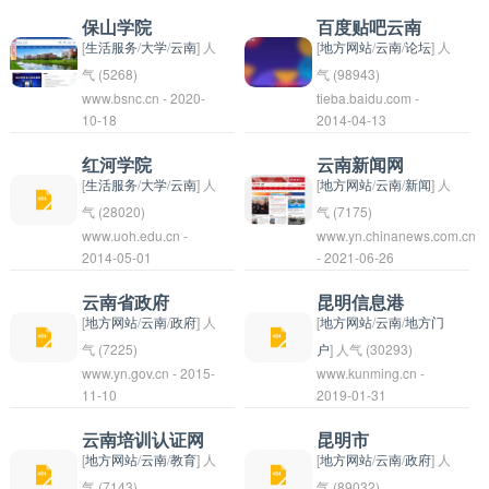
才做出了积极的贡献。
部。文山州地处滇、
地产信息的网站。用户
保山学院
百度贴吧云南
黔、桂三省交界处，是
可以在该网站上浏览各
[
生活服务
/
大学
/
云南
] 人
[
地方网站
/
云南
/
论坛
] 人
云南省的边远地区之
类房产信息，包括出
气 (5268)
气 (98943)
www.bsnc.cn - 2020-
tieba.baidu.com -
一。文山州境内多山丘
售、出租、新房、二手
保山学院（Baoshan
百度贴吧云南是一个讨
10-18
2014-04-13
和原始森林，是著名的
房等，以满足他们的购
University）是一所位
论云南省相关话题的贴
少数民族聚居地，有
房需求。此外，该网站
于中国云南省保山市的
吧论坛。在这个贴吧
红河学院
云南新闻网
壮、瑶、苗、彝、白等
还提供了房屋交易指
本科院校。学校创建于
中，用户可以分享关于
[
生活服务
/
大学
/
云南
] 人
[
地方网站
/
云南
/
新闻
] 人
多个民族。文山有着得
南、装修设计建议等相
1978年，是云南省高
云南省的旅游攻略、美
气 (28020)
气 (7175)
www.uoh.edu.cn -
www.yn.chinanews.com.cn
天独厚的自然资源和丰
关信息，为用户提供全
校中的一所重点本科院
食、风景、民俗文化等
红河学院是一所位于中
云南新闻网是云南省的
2014-05-01
- 2021-06-26
富的民族文化，吸引着
方位的房产服务。
校。保山学院以人文管
各种信息，也可以交流
国云南省红河哈尼族彝
一个官方新闻网站，致
许多游客前来观光旅
理学科为主，同时设有
互助，解决问题。欢迎
族自治州的大专院校，
力于为读者提供及时、
云南省政府
昆明信息港
游。
理学、工学、农学、教
关注和参与讨论！
学校创建于1978年，
准确、全面的云南资
[
地方网站
/
云南
/
政府
] 人
[
地方网站
/
云南
/
地方门
育学、文学、经济学、
是一所综合性普通高等
讯。网站涵盖政治、经
气 (7225)
户
] 人气 (30293)
www.yn.gov.cn - 2015-
www.kunming.cn -
法学、工商管理等多个
院校，涵盖了文、理、
济、社会、文化、体育
云南省政府是中华人民
昆明信息港是昆明市政
11-10
2019-01-31
学科门类。学校秉
工、管、艺等多个学科
等多个领域的新闻报
共和国云南省的省级政
府主办的官方信息网
承“厚德 博学 尚理 创
领域。毗邻美丽的红
道，同时也提供云南本
府机构，负责管理和领
站，为市民提供政府公
云南培训认证网
昆明市
新”的校训，致力于培
河，学校环境优美，教
地的生活资讯和服务信
导云南省各项政务工
告、政务服务、城市资
[
地方网站
/
云南
/
教育
] 人
[
地方网站
/
云南
/
政府
] 人
养德才兼备的高素质人
学设备先进，师资力量
息。云南新闻网的报道
作。云南省政府的主要
讯等信息，是一个重要
气 (7143)
气 (89032)