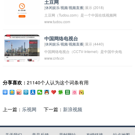
和评论各种视频内容。酷6网注重内容质量和用
土豆网
[
休闲娱乐
/
视频
/
视频直播
] 展示 (2018)
户体验，是中国互联网上备受欢迎的视频网站之
土豆网（Tudou.com）是一个中国在线视频网
一。
www.tudou.com
站，成立于2005年。它提供了大量的电影、电视
剧、综艺节目、动画片等视频内容，用户可以通
过该网站观看在线视频。土豆网曾经是中国最大
中国网络电视台
[
休闲娱乐
/
视频
/
视频直播
] 展示 (4440)
的视频网站之一，后来被优酷、爱奇艺等平台所
中国网络电视台（CCTV-Internet）是中国中央电
超越。土豆网的口号是“土豆网，你的生活上网方
www.cntv.cn
视台（CCTV）运营的一个网络电视频道。它提
式”。
供了包括新闻、综艺、纪录片、电视剧等各种节
目，覆盖了各种主题和领域。用户可以通过互联
分享喜欢：
21140个人认为这个词条有用
网或移动端手机观看该频道的节目。中国网络电
视台致力于提供优质的内容，以满足不同用户的
需求和偏好。
上一篇：
乐视网
下一篇：
新浪视频
关于我们
意见反馈
贡献网站
友情链接
站点地图