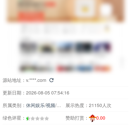
源站地址：
v.****.com

更新日期：2026-08-05 07:54:16
所属类别：
休闲娱乐
/
视频
/
视频直播
展示热度：
21150人次
绿色评星：
赞助打赏：
0.00