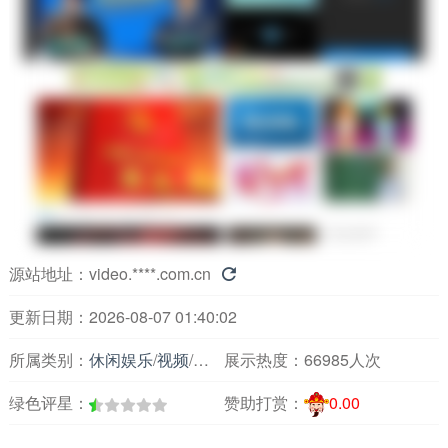
源站地址：
video.****.com.cn

更新日期：2026-08-07 01:40:02
所属类别：
休闲娱乐
/
视频
/
视频直播
展示热度：
66985人次
绿色评星：
赞助打赏：
0.00