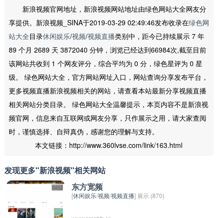
新浪视频官网地址，新浪视频网站地址由绿色网站大全网友分
享提供。新浪视频_SINA于2019-03-29 02:49:46发布收录在
绿色网
站大全
目录
休闲娱乐
/
视频
/
视频直播
类别中，距今已持续展示 7 年
89 个月 2689 天 3872040 分钟，浏览已经达到66984次,截至目前
该网站共收到 1 个网友评分，综合平均为 0 分，绿色星评为 0 星
级。 绿色网站大全，官方网站网址入口，网站查询分享发布平台，
更多视频直播新浪视频相关的网站，请查看本站最新分享视频直播
相关网站分类目录。 绿色网站大全温馨提示，本页内容不是新浪视
频官网，信息来自互联网或网友分享，只作展示之用，请大家查阅
时，谨慎选择、自辩真伪，感谢您的理解与支持。
本文链接：http://www.360lvse.com/link/163.html
发现更多"新浪视频"相关网站
东方宽频
[
休闲娱乐
/
视频
/
视频直播
] 展示 (870)