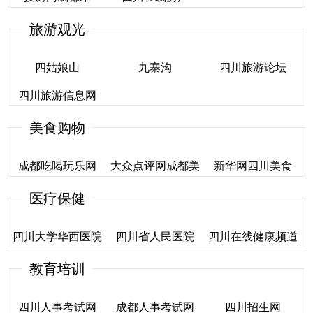
旅游观光
搜房网成都站
四川在线房产
四姑娘山
九寨沟
四川旅游论坛
四川旅游信息网
四姑娘山
九寨沟
四川旅游论坛
美食购物
四川旅游信息网
成都吃喝玩乐网
大众点评网成都美
新华网四川美食
食
医疗保健
成都吃喝玩乐网
新华网四川美食
大众点评网成都美
四川大学华西医院
四川省人民医院
四川在线健康频道
食
教育培训
四川大学华西医院
四川省人民医院
四川在线健康频道
四川人事考试网
成都人事考试网
四川招生网