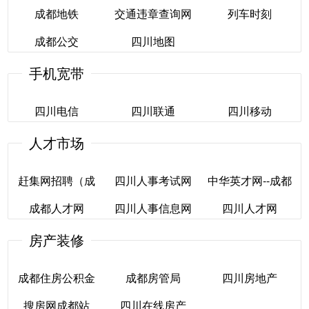
成都地铁
交通违章查询网
列车时刻
成都公交
四川地图
成都地铁
交通违章查询网
列车时刻
手机宽带
成都公交
四川地图
四川电信
四川联通
四川移动
人才市场
四川电信
四川联通
四川移动
赶集网招聘（成
四川人事考试网
中华英才网--成都
成都人才网
都）
四川人事信息网
四川人才网
四川人事考试网
中华英才网--成都
房产装修
赶集网招聘（成
成都人才网
四川人事信息网
四川人才网
都）
成都住房公积金
成都房管局
四川房地产
搜房网成都站
四川在线房产
成都住房公积金
成都房管局
四川房地产