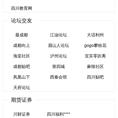
四川教育网
四川人事考试网
成都人事考试网
四川招生网
论坛交友
四川教育网
最成都
江油论坛
大话利州
成都向上
眉山人论坛
gogo攀枝花
最成都
江油论坛
大话利州
海棠社区
泸州论坛
宜宾零距离
成都向上
眉山人论坛
gogo攀枝花
成都贴吧
第四城
麻辣社区
海棠社区
泸州论坛
宜宾零距离
凤凰山下
西秦会馆
四川贴吧
成都贴吧
第四城
麻辣社区
天府论坛
凤凰山下
西秦会馆
四川贴吧
期货证券
天府论坛
川财证券
四川福利****