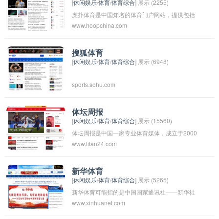
[
休闲娱乐
/
体育
/
体育综合
] 展示 (2255)
虎扑体育是中国知名的体育门户网站，提供包括
www.hoopchina.com
篮球、足球、电竞等多个领域的体育资讯、赛事
报道、专栏文章和社区交流等服务。虎扑体育以
其独特的编辑风格和深度报道而备受关注，被广
搜狐体育
[
休闲娱乐
/
体育
/
体育综合
] 展示 (6948)
大体育爱好者称为“虎扑”或“虎扑网”。虎扑体育致
力于为用户提供最新、最全、最深入的体育资讯
sports.sohu.com
和讨论平台，成为体育迷们获取信息和交流的重
要平台之一。
体坛周报
[
休闲娱乐
/
体育
/
体育综合
] 展示 (15560)
体坛周报是中国一家专业体育媒体，成立于2000
www.titan24.com
年，是中国体育圈内享有较高声誉的综合体育媒
体之一。该杂志主要报道国内外体育赛事、运动
员资讯、体育新闻等内容，广受体育爱好者关
新华体育
[
休闲娱乐
/
体育
/
体育综合
] 展示 (5265)
注。随着社会对体育运动的日益重视，体坛周报
新华体育可能指的是中国国家通讯社——新华社
在中国体育媒体市场中拥有一定地位。
www.xinhuanet.com
的体育频道或体育新闻报道部门。新华社是中国
历史最悠久、影响最广泛的通讯社之一，拥有庞