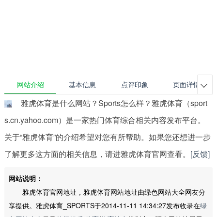
网站介绍
基本信息
点评印象
页面详情

雅虎体育是什么网站？Sports怎么样？雅虎体育（sport
s.cn.yahoo.com）是一家热门体育综合相关内容发布平台。
关于“雅虎体育”的介绍希望对您有所帮助。如果您还想进一步
了解更多这方面的相关信息，请进雅虎体育官网查看。
[反馈]
网站说明：
雅虎体育官网地址，雅虎体育网站地址由绿色网站大全网友分
享提供。雅虎体育_SPORTS于2014-11-11 14:34:27发布收录在
绿