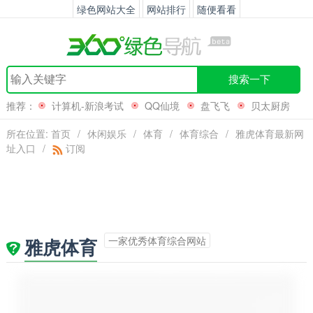
绿色网站大全
网站排行
随便看看
搜索一下
推荐：
计算机-新浪考试
QQ仙境
盘飞飞
贝太厨房
所在位置:
首页
/
休闲娱乐
/
体育
/
体育综合
/
雅虎体育最新网
址入口
/
订阅
一家优秀体育综合网站
雅虎体育