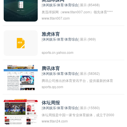
[
休闲娱乐
/
体育
/
体育综合
] 展示 (85468)
奥迅球探网（www.titan007.com）领先体育****
www.titan007.com
数据门户，提供****足球和****篮球的****网上投
注、****开奖查询等****数据服务，****专家与您
分享每日****推荐、****预测。
雅虎体育
[
休闲娱乐
/
体育
/
体育综合
] 展示 (969)
sports.cn.yahoo.com
腾讯体育
[
休闲娱乐
/
体育
/
体育综合
] 展示 (58362)
腾讯公司推出的体育资讯平台，提供最新的体育
sports.qq.com
赛事报道、独家内容、视频直播等服务。用户可
以通过腾讯体育获取最新的体育新闻和赛事信
息，满足他们对体育的关注和需求。腾讯体育致
体坛周报
[
休闲娱乐
/
体育
/
体育综合
] 展示 (15560)
力于打造最具影响力的体育平台，为广大体育爱
体坛周报是中国一家专业体育媒体，成立于2000
好者提供全面、权威、快捷的体育资讯服务。
www.titan24.com
年，是中国体育圈内享有较高声誉的综合体育媒