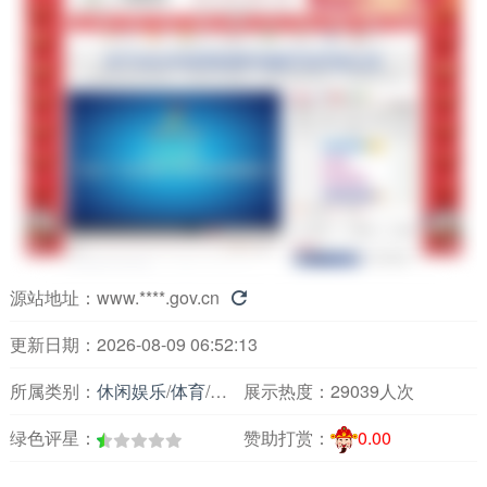
源站地址：
www.****.gov.cn

更新日期：2026-08-09 06:52:13
所属类别：
休闲娱乐
/
体育
/
体育综合
展示热度：
29039人次
绿色评星：
赞助打赏：
0.00