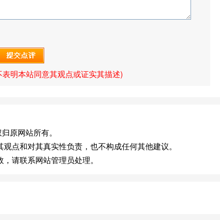
不表明本站同意其观点或证实其描述)
om]版权归原网站所有。
其观点和对其真实性负责，也不构成任何其他建议。
效，请联系网站管理员处理。