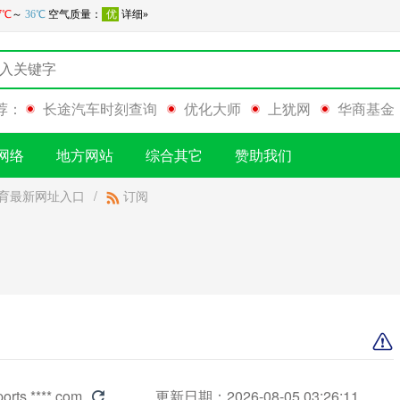
荐：
长途汽车时刻查询
优化大师
上犹网
华商基金
网络
地方网站
综合其它
赞助我们
育最新网址入口
/
订阅
ports.****.com
更新日期：2026-08-05 03:26:11
