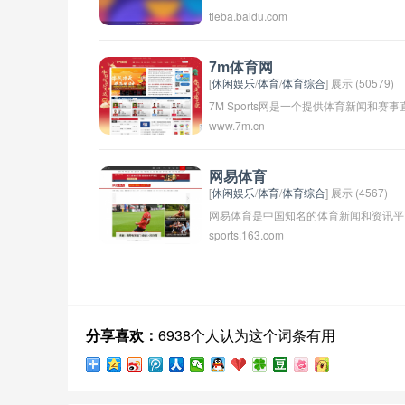
tieba.baidu.com
7m体育网
[
休闲娱乐
/
体育
/
体育综合
] 展示 (50579)
7M Sports网是一个提供体育新闻和赛事
www.7m.cn
播的在线平台，用户可以在该网站上获取
最新的体育赛事资讯、赛程时间、比分结
果等各种体育信息。7M Sports网涵盖了
网易体育
[
休闲娱乐
/
体育
/
体育综合
] 展示 (4567)
球、篮球、网球、棒球等多种体育项目，
网易体育是中国知名的体育新闻和资讯平
为广大体育爱好者提供全方位的体育资讯
sports.163.com
台，提供国内外各种体育赛事的报道、分
服务。
析和评论。该平台覆盖范围广泛，包括足
球、篮球、网球、田径等多个体育项目，
并且有自己的新闻团队和专业记者进行报
道。网易体育还提供体育直播、赛事预
分享喜欢：
6938个人认为这个词条有用
告、赛事回顾等多种服务，是中国体育爱
好者获取体育资讯的重要平台之一。