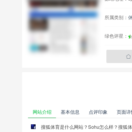
所属类别：
绿色评星：

网站介绍
基本信息
点评印象
页面详
搜狐体育是什么网站？Sohu怎么样？搜狐体育（