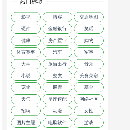
热门标签
影视
博客
交通地图
硬件
金融银行
笑话
健康
房产置业
购物
体育赛事
汽车
军事
大学
旅游出行
音乐
小说
交友
美食菜谱
宠物
股票
基金
天气
星座速配
网络社区
招聘
动漫
女性
图片主题
电脑软件
游戏