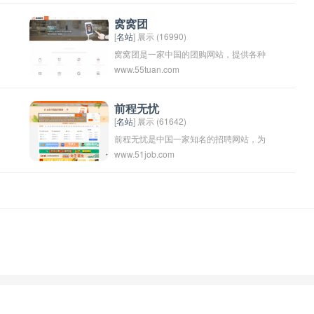
恐怖、惊悚等元素，具有特殊的视觉表现
和情感表达，适合在夜晚观看。午夜电影
窝窝团
[
名站
] 展示 (16990)
常常吸引那些喜欢刺激和挑战的观众，带
窝窝团是一家中国的团购网站，提供各种
给他们别样的电影体验。
www.55tuan.com
商品和服务的团购优惠。用户可以在网站
上浏览商品信息并参与团购活动，享受更
优惠的价格。 窝窝团致力于为消费者提供
前程无忧
[
名站
] 展示 (61642)
更多选择和更实惠的购物体验。
前程无忧是中国一家知名的招聘网站，为
www.51job.com
求职者和企业提供招聘信息和招聘服务。
它的目标是为求职者和企业搭建一个连接
的平台，让求职者能够找到适合自己的工
作，让企业能够找到合适的人才。这个名
字暗示着在这个平台上，前途没有障碍，
一切都是顺利和无忧的。