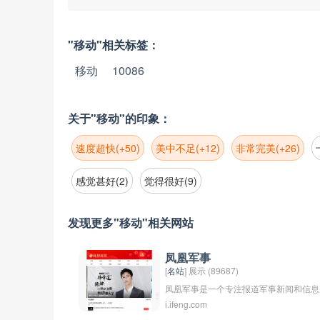
"移动"相关标签：
移动
10086
关于"移动"的印象：
速度超快(+50)
美中不足(+12)
非常完美(+26)
感觉甚好(2)
觉得很好(9)
发现更多"移动"相关网站
凤凰军事
[
名站
] 展示 (89687)
凤凰军事是一个专注报道军事新闻和信息
i.ifeng.com
的媒体平台。它为读者提供最新的军事动