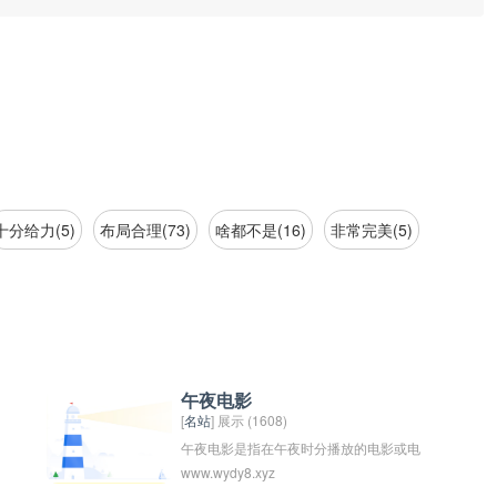
十分给力(5)
布局合理(73)
啥都不是(16)
非常完美(5)
午夜电影
[
名站
] 展示 (1608)
午夜电影是指在午夜时分播放的电影或电
www.wydy8.xyz
视节目。这些节目通常包含更多的悬疑、