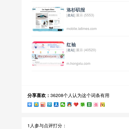
态、军事科技、军队训练等方面的新闻报
道和分析。通过凤凰军事，读者可以了解
洛杉矶报
[
名站
] 展示 (5553)
到国内外军事事件的最新进展，以及军方
装备和战备情况的详情。
mobile.latimes.com
红袖
[
名站
] 展示 (40520)
m.hongxiu.com
分享喜欢：
36208个人认为这个词条有用
1人参与点评打分：