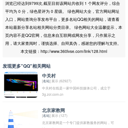
浏览已经达到9799次,截至目前该网站共收到 1 个网友评分，综合
平均为 0 分，绿色星评为 0 星级。 绿色网站大全，官方网站网址
入口，网站查询分享发布平台，更多名站QQ相关的网站，请查看
本站最新分享名站相关网站分类目录。 绿色网站大全温馨提示，本
页内容不是QQ官网，信息来自互联网或网友分享，只作展示之
用，请大家查阅时，谨慎选择、自辩真伪，感谢您的理解与支持。
本文链接：http://www.360lvse.com/link/128.html
发现更多"QQ"相关网站
中关村
[
名站
] 展示 (62927)
中关村在线是一家中国科技媒体公司，成立于
3g.zol.com.cn
1999年，是中国领先的科技新闻门户网站之一。
该网站提供科技新闻、产品评测、行业分析和市
场趋势等内容，是广大科技爱好者和行业专业人
北京家教网
[
名站
] 展示 (127)
士获取最新科技资讯的重要平台之一。
北京家教网是一个专门提供家教服务的网站，可