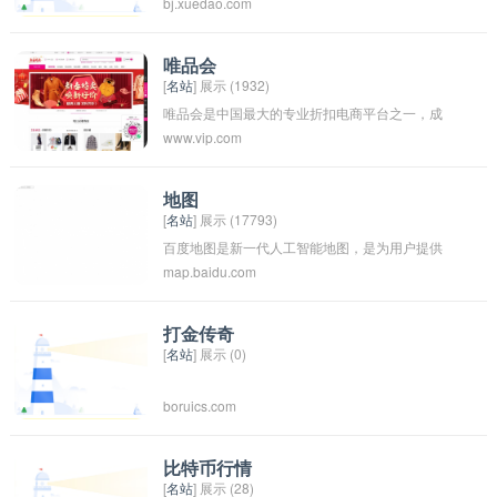
bj.xuedao.com
以为学生和家长寻找合适的家教老师。通过该网
站，家长可以在线预约家教课程，选择适合自己
孩子的具有专业知识和丰富教学经验的家教老
唯品会
[
名站
] 展示 (1932)
师。同时，家教老师也可以在该平台上注册自己
唯品会是中国最大的专业折扣电商平台之一，成
的信息，展示自己的教学特点和优势，帮助家长
www.vip.com
立于2008年，总部位于中国广州。唯品会主要以
更准确地选择合适的家教对象。北京家教网致力
销售品牌服装、鞋包、运动户外、母婴、美妆等
于提升学生的学习成绩，增强学生的学习能力和
各类商品为主。 唯品会一直致力于为消费者提供
自信心。
地图
[
名站
] 展示 (17793)
优质的品牌商品，打造一个高品质、高性价比的
百度地图是新一代人工智能地图，是为用户提供
购物平台。通过与品牌合作，唯品会打破传统的
map.baidu.com
智能路线规划及导航、地点查询、智能旅游等出
零售模式，提供最优惠的价格给用户，深受消费
行相关服务的平台，支持全局语音交互，AR实景
者喜爱。同时，唯品会还注重用户体验和售后服
导航等全新交互模式。百度地图国际化地图已覆
务，为用户提供便捷的购物体验。 唯品会在中国
打金传奇
[
名站
] 展示 (0)
盖全球200多个国家及地区。致力于为用户提供
市场拥有庞大的用户群体，深受消费者信赖和喜
更准确、更丰富、更易用的出行服务。
爱。随着中国电商市场的不断发展，唯品会也在
boruics.com
不断壮大并扩大自己的市场份额。
比特币行情
[
名站
] 展示 (28)