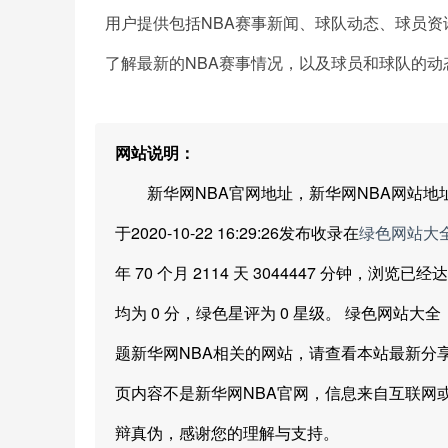
用户提供包括NBA赛事新闻、球队动态、球员资
了解最新的NBA赛事情况，以及球员和球队的动
网站说明：
新华网NBA官网地址，新华网NBA网站地址由
于2020-10-22 16:29:26发布收录在
绿色网站大
年 70 个月 2114 天 3044447 分钟，浏
均为 0 分，绿色星评为 0 星级。 绿色网站
题新华网NBA相关的网站，请查看本站最新分
页内容不是新华网NBA官网，信息来自互联网
辩真伪，感谢您的理解与支持。