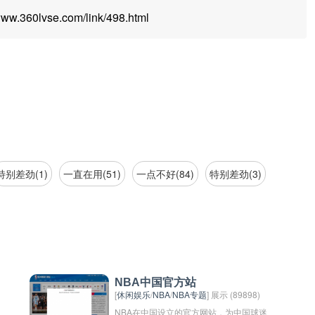
.360lvse.com/link/498.html
特别差劲(1)
一直在用(51)
一点不好(84)
特别差劲(3)
NBA中国官方站
[
休闲娱乐
/
NBA
/
NBA专题
] 展示 (89898)
业
NBA在中国设立的官方网站，为中国球迷