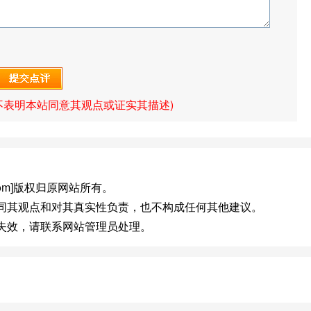
不表明本站同意其观点或证实其描述)
et.com]版权归原网站所有。
赞同其观点和对其真实性负责，也不构成任何其他建议。
如失效，请联系网站管理员处理。