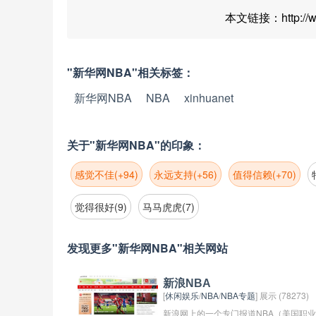
本文链接：http://www
"新华网NBA"相关标签：
新华网NBA
NBA
xinhuanet
关于"新华网NBA"的印象：
感觉不佳(+94)
永远支持(+56)
值得信赖(+70)
觉得很好(9)
马马虎虎(7)
发现更多"新华网NBA"相关网站
新浪NBA
[
休闲娱乐
/
NBA
/
NBA专题
] 展示 (78273)
新浪网上的一个专门报道NBA（美国职