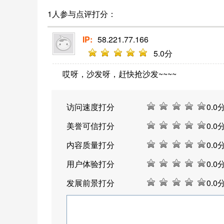
1人参与点评打分：
IP:
58.221.77.166
5
.0分
哎呀，沙发呀，赶快抢沙发~~~~
访问速度打分
0
.0
美誉可信打分
0
.0
内容质量打分
0
.0
用户体验打分
0
.0
发展前景打分
0
.0