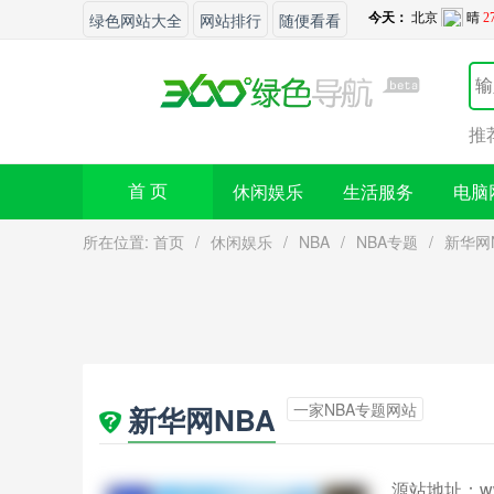
绿色网站大全
网站排行
随便看看
推
休闲娱乐
生活服务
电脑
首 页
所在位置:
首页
/
休闲娱乐
/
NBA
/
NBA专题
/
新华网
一家NBA专题网站
新华网NBA
源站地址：
w