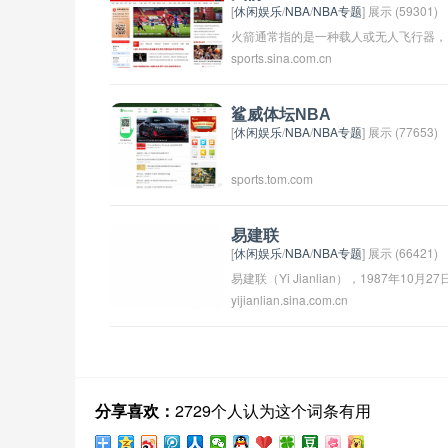
[
休闲娱乐
/
NBA
/
NBA专题
] 展示 (59301)
火箭通常指的是一种载人或无人飞行器，
sports.sina.com.cn
可以通过燃料喷射产生动力，并在太空中
进行飞行。火箭通常被用于发射卫星、太
空探测器以及载人飞船等任务。火箭技术
鲨威体坛NBA
[
休闲娱乐
/
NBA
/
NBA专题
] 展示 (77653)
在航空航天领域发挥着重要作用，是人类
探索太空的重要工具之一。
sports.tom.com
易建联
[
休闲娱乐
/
NBA
/
NBA专题
] 展示 (66421)
易建联（Yi Jianlian），1987年10月27
yijianlian.sina.com.cn
出生于中国广东省河源市，中国篮球运动
员，司职中锋和大前锋。易建联在2002
被选入广东东山猛虎队，2004年首次代
中国国家队参加比赛。他曾效力于NBA
密尔沃基雄鹿队和华盛顿奇才队。易建联
分享喜欢：
2729个人认为这个词条有用
在CBA联赛中多次获得得分、篮板和盖