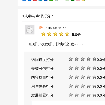
王，被誉为中国篮球最杰出的球员之一。
1人参与点评打分：
IP:
106.63.15.99
5
.0分
哎呀，沙发呀，赶快抢沙发~~~~
访问速度打分
0
.0
美誉可信打分
0
.0
内容质量打分
0
.0
用户体验打分
0
.0
发展前景打分
0
.0