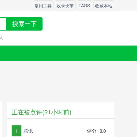
常用工具
收录快审
TAGS
收藏本站
搜索一下
队
正在被点评(21小时前)
1
腾讯
评分
0.0