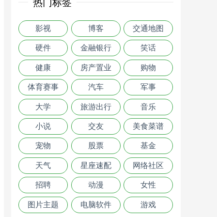
热门标签
影视
博客
交通地图
硬件
金融银行
笑话
健康
房产置业
购物
体育赛事
汽车
军事
大学
旅游出行
音乐
小说
交友
美食菜谱
宠物
股票
基金
天气
星座速配
网络社区
招聘
动漫
女性
图片主题
电脑软件
游戏