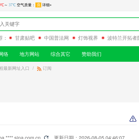
荐：
甘肃贴吧
中国普法网
灯饰视界
波特兰开拓者
网络
地方网站
综合其它
赞助我们
赛程最新网址入口
/
订阅
ba.****.sina.com.cn
更新日期：2026-08-05 04:46:07
