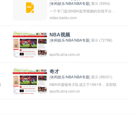
[
休闲娱乐
/
NBA
/
NBA专题
] 展示 (5954)
一个专门提供NBA篮球视频的在线平台，
video.baidu.com
用户可以在上面观看NBA比赛的精彩视频
集锦、赛事回放、技术统计等内容。通过
百度NBA视频，篮球迷可以随时随地轻松
NBA视频
[
休闲娱乐
/
NBA
/
NBA专题
] 展示 (72788)
找到自己喜欢的NBA视频资源，满足他们
对篮球比赛的观赏需求。
sports.sina.com.cn
奇才
[
休闲娱乐
/
NBA
/
NBA专题
] 展示 (96031)
日
NBA华盛顿奇才队成立于1961年，东部联
sports.sina.com.cn
盟东南分区的球队，曾经使用过芝加哥包
年
装工人队、华盛顿子弹队等队名。
表
的
帽