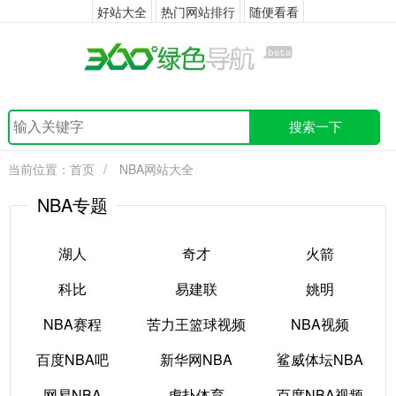
好站大全
热门网站排行
随便看看
搜索一下
当前位置：
首页
/
NBA网站大全
NBA专题
湖人
奇才
火箭
科比
易建联
姚明
湖人
奇才
火箭
NBA赛程
苦力王篮球视频
NBA视频
科比
易建联
姚明
百度NBA吧
新华网NBA
鲨威体坛NBA
NBA赛程
苦力王篮球视频
NBA视频
网易NBA
虎扑体育
百度NBA视频