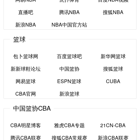
百度NBA吧
新华网NBA
鲨威体坛NBA
直播吧
腾讯NBA
搜狐NBA
网易NBA
虎扑体育
百度NBA视频
新浪NBA
NBA中国官方站
直播吧
腾讯NBA
搜狐NBA
篮球
新浪NBA
NBA中国官方站
包卜篮球网
百度篮球吧
新华网篮球
新新球鞋论坛
中国篮协
搜狐篮球
包卜篮球网
百度篮球吧
新华网篮球
网易篮球
ESPN篮球
CUBA
新新球鞋论坛
中国篮协
搜狐篮球
CBA官网
新浪篮球
网易篮球
ESPN篮球
CUBA
中国篮协CBA
CBA官网
新浪篮球
CBA明星博客
雅虎CBA专题
21CN-CBA
腾讯CBA联赛
搜狐CBA常规赛
新浪CBA联赛
CBA明星博客
雅虎CBA专题
21CN-CBA