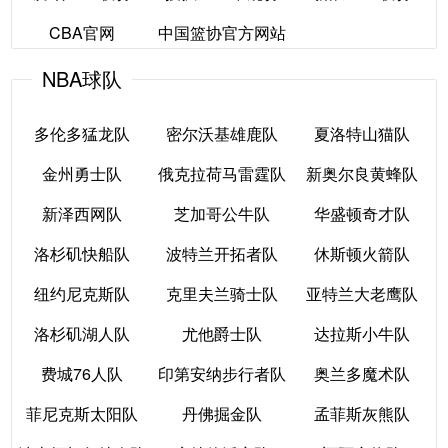
CBA官网
中国篮协官方网站
腾讯CBA联赛
搜狐CBA常规赛
新浪CBA联赛
NBA球队
CBA官网
中国篮协官方网站
多伦多猛龙队
密尔沃基雄鹿队
夏洛特山猫队
金州勇士队
俄克拉荷马雷霆队
新奥尔良黄蜂队
多伦多猛龙队
密尔沃基雄鹿队
夏洛特山猫队
新泽西网队
芝加哥公牛队
华盛顿奇才队
金州勇士队
俄克拉荷马雷霆队
新奥尔良黄蜂队
洛杉矶快船队
波特兰开拓者队
休斯顿火箭队
新泽西网队
芝加哥公牛队
华盛顿奇才队
纽约尼克斯队
克里夫兰骑士队
亚特兰大老鹰队
洛杉矶快船队
波特兰开拓者队
休斯顿火箭队
洛杉矶湖人队
尤他爵士队
达拉斯小牛队
纽约尼克斯队
克里夫兰骑士队
亚特兰大老鹰队
费城76人队
印第安纳步行者队
奥兰多魔术队
洛杉矶湖人队
尤他爵士队
达拉斯小牛队
菲尼克斯太阳队
丹佛掘金队
孟菲斯灰熊队
费城76人队
印第安纳步行者队
奥兰多魔术队