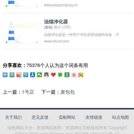
www.pepperspray.cn
油烟净化器
[
名站
] 展示 (125)
油烟净化器是一种用于净化厨房油烟的设备，可
www.vtund.com
以有效去除烹饪过程中产生的油烟和异味，提高
厨房空气质量，保护家人的健康。油烟净化器通
常包括油烟抽排系统、滤网和净化器等部件，通
分享喜欢：
75376个人认为这个词条有用
过循环排风和过滤的方式将油烟和异味吸收并清
洁后排出，达到净化空气的效果。使用油烟净化
器可以有效减少厨房内油烟对家具、墙壁和电器
设备的腐蚀，延长其使用寿命。
上一篇：
1号店
下一篇：
麦包包
关于我们
意见反馈
贡献网站
友情链接
站点地图
绿色网站大全 - 资源网站推荐 - 资源网址导航
版权所有 Copyright
©2013-
2026
www.360lvse.com
浙ICP备14011724号-17