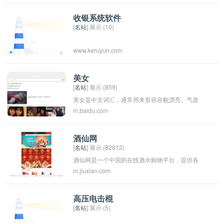
收银系统软件
[
名站
] 展示 (10)
www.keruyun.com
美女
[
名站
] 展示 (859)
美女是中文词汇，通常用来形容容貌漂亮、气质
m.baidu.com
优雅的女性。这个词在中国文化中很常见，常被
用来赞美女性的外貌或气质。
酒仙网
[
名站
] 展示 (82812)
酒仙网是一个中国的在线酒水购物平台，提供各
m.jiuxian.com
种酒类产品的购买服务，包括红酒、白酒、啤酒
等。用户可以在酒仙网上浏览并购买自己喜欢的
酒类产品，享受便捷的购物体验。
高压电击棍
[
名站
] 展示 (5)