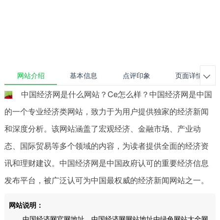
网站介绍
基本信息
点评印象
页面详情

中国经济网是什么网站？Ce怎么样？中国经济网是中国
的一个专业经济类网站，致力于为用户提供独家的经济新闻
和深度分析。该网站涵盖了宏观经济、金融市场、产业动
态、国际贸易等多个领域的内容，为读者提供全面的经济资
讯和理财建议。中国经济网是中国政府认可的重要经济信息
发布平台，被广泛认可为中国最权威的经济新闻网站之一。
网站说明：
中国经济网官网地址，中国经济网网站地址由绿色网站大全网