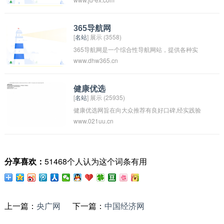
365导航网
[
名站
] 展示 (3558)
365导航网是一个综合性导航网站，提供各种实
www.dhw365.cn
用工具和资源链接，方便用户快速找到所需信
息。该网站包括新闻资讯、视频、音乐、购物、
游戏、社交等分类，让用户可以方便地浏览各种
健康优选
[
名站
] 展示 (25935)
内容。365导航网致力于为用户提供更好的上网
健康优选网旨在向大众推荐有良好口碑,经实践验
资源整合服务，是一个实用的网址导航工具。
www.021uu.cn
证,环保,安全,有品位,上档次,品质过硬,性价比优越
的商家产品及服务,为中高端特色人群量身定制.大
众优选,至优之选
分享喜欢：
51468个人认为这个词条有用
上一篇：
央广网
下一篇：
中国经济网