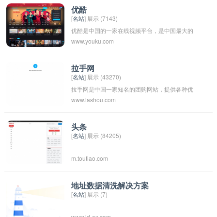
优酷
[
名站
] 展示 (7143)
优酷是中国的一家在线视频平台，是中国最大的
www.youku.com
视频网站之一，提供电影、电视剧、综艺、动漫
等各类视频内容。优酷在2006年成立，目前已经
发展成为一个以视频内容为核心，涵盖广告、游
拉手网
[
名站
] 展示 (43270)
戏、互动社区等多个领域的综合性互联网企业。
拉手网是中国一家知名的团购网站，提供各种优
优酷的口号是“放松自己，享受生活”。
www.lashou.com
惠商品和服务的团购活动。用户可以在拉手网上
浏览各种团购信息，如餐饮、旅游、美容、电影
票等，然后通过购买团购券来享受优惠价格。拉
头条
[
名站
] 展示 (84205)
手网成立于2010年，目前已经成为中国团购行业
的领先品牌之一。
m.toutiao.com
地址数据清洗解决方案
[
名站
] 展示 (7)
www.jd-ex.com