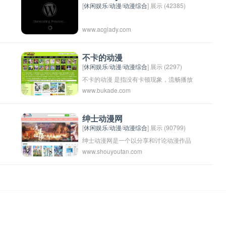
[
休闲娱乐
/
动漫
/
动漫综合
] 展示 (42385)
www.acglady.com
不卡的动漫
[
休闲娱乐
/
动漫
/
动漫综合
] 展示 (2297)
不卡的动漫 是指没有卡顿现象，流畅播放
www.bukade.com
的动漫。可以选择高清画质，流畅播放的
视频平台，如Netflix、Hulu等。常见的不
卡动漫有《火影忍者》、《进击的巨人》
绅士动漫网
[
休闲娱乐
/
动漫
/
动漫综合
] 展示 (90799)
等。
绅士动漫网是一个以分享和讨论动漫作品
www.shouyoutan.com
为主题的网站，可能涵盖了各种类型的动
漫内容，适合动漫爱好者浏览和交流。请
注意，有些内容可能具有成人向或情色倾
向，用户应谨慎选择浏览。