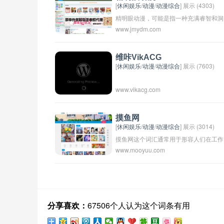
[
休闲娱乐
/
动漫
/
动漫综合
] 展示 (4303)
精明眼动漫，可能是指一种充满睿智和洞
www.jmydm.com
察力的动漫作品，通过精心设计的情节和
人物，展现出对人性、社会现象等方面深
刻的洞察和判断力。这样的动漫作品可能
维咔VikACG
[
休闲娱乐
/
动漫
/
动漫综合
] 展示 (7603)
会引发观众深刻的思考和共鸣，让人在娱
乐的同时也得到启发和反思。
www.vikacg.com
摸鱼网
[
休闲娱乐
/
动漫
/
动漫综合
] 展示 (3014)
摸鱼网这个词汇通常用于形容人们在工作
www.mooyuu.com
或学习时间偷懒、偷闲、打发时间，用网
状的手段，比如刷手机、玩游戏等。可能
来源于摸鱼这个俚语，表示偷懒、游手好
闲。所以摸鱼网可以理解为在工作或学习
时间里用网状的方式偷懒，打发时间的行
分享喜欢：
67506个人认为这个词条有用
为。