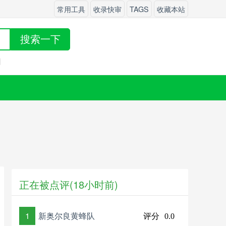
常用工具
收录快审
TAGS
收藏本站
搜索一下
网
正在被点评(18小时前)
1
新奥尔良黄蜂队
评分
0.0