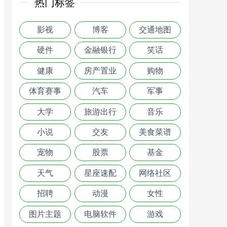
热门标签
影视
博客
交通地图
硬件
金融银行
笑话
健康
房产置业
购物
体育赛事
汽车
军事
大学
旅游出行
音乐
小说
交友
美食菜谱
宠物
股票
基金
天气
星座速配
网络社区
招聘
动漫
女性
图片主题
电脑软件
游戏