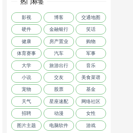
热门标签
影视
博客
交通地图
硬件
金融银行
笑话
健康
房产置业
购物
体育赛事
汽车
军事
大学
旅游出行
音乐
小说
交友
美食菜谱
宠物
股票
基金
天气
星座速配
网络社区
招聘
动漫
女性
图片主题
电脑软件
游戏