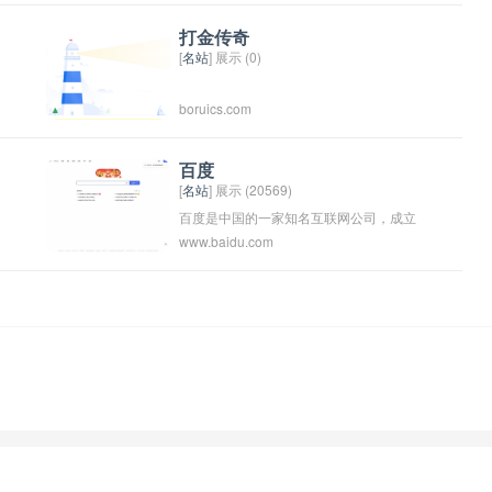
端
打金传奇
[
名站
] 展示 (0)
boruics.com
国
百度
[
名站
] 展示 (20569)
百度是中国的一家知名互联网公司，成立
www.baidu.com
于2000年。其主要业务包括搜索引擎、云
括
计算、人工智能等多个领域。百度搜索引
擎是中国最大的搜索引擎之一，被广泛应
用于网民的日常生活中。百度的总部位于
北京，旗下还拥有多个子公司和业务部
门。