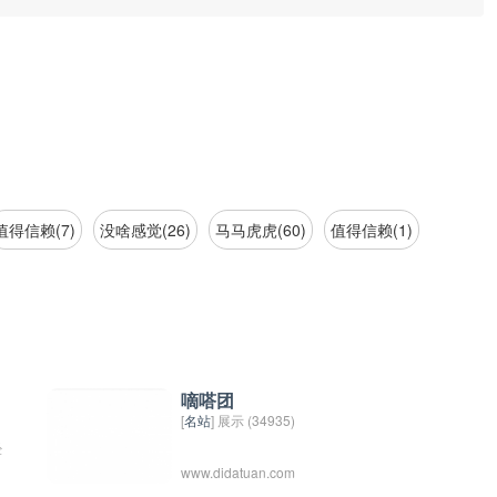
值得信赖(7)
没啥感觉(26)
马马虎虎(60)
值得信赖(1)
嘀嗒团
[
名站
] 展示 (34935)
经
www.didatuan.com
过