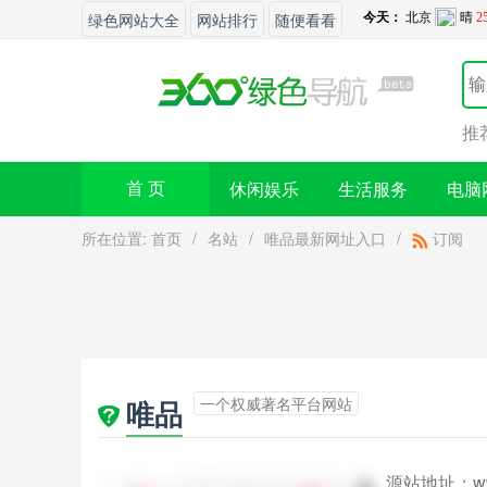
绿色网站大全
网站排行
随便看看
推
休闲娱乐
生活服务
电脑
首 页
所在位置:
首页
/
名站
/
唯品最新网址入口
/
订阅
一个权威著名平台网站
唯品
源站地址：
w