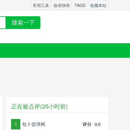
常用工具
收录快审
TAGS
收藏本站
搜索一下
正在被点评(25小时前)
1
包卜篮球网
评分
0.0