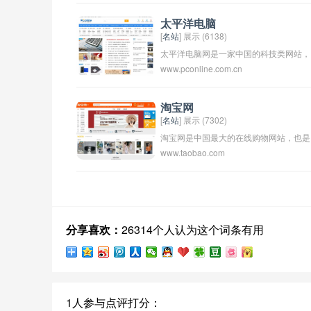
硬,性价比优越的商家产品及服务,为中高
特色人群量身定制.大众优选,至优之选
太平洋电脑
[
名站
] 展示 (6138)
太平洋电脑网是一家中国的科技类网站，
www.pconline.com.cn
提供电脑、数码产品资讯、评测和技术教
程等服务。该网站成立于1999年，是中
较早的科技网站之一，致力于为用户提供
淘宝网
[
名站
] 展示 (7302)
全面、及时的科技信息。太平洋电脑网在
淘宝网是中国最大的在线购物网站，也是
数码、电脑领域拥有广泛的影响力和读者
www.taobao.com
全球最大的电子商务网站之一。淘宝网成
群体。
立于2003年，提供各种商品和服务，包
服装、鞋帽、数码产品、家居用品等。用
户可以通过淘宝网购买商品、出售商品、
进行拍卖和参与团购活动。淘宝网提供方
分享喜欢：
26314个人认为这个词条有用
便快捷的购物体验，吸引了数亿用户在其
平台上进行购物交易。
1人参与点评打分：