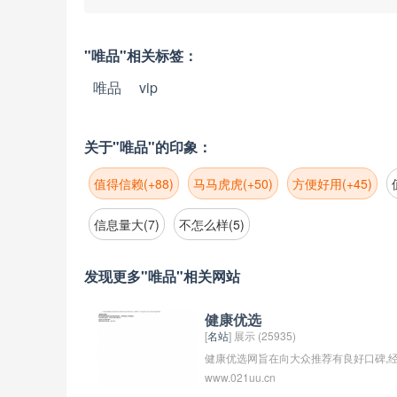
"唯品"相关标签：
唯品
vip
关于"唯品"的印象：
值得信赖(+88)
马马虎虎(+50)
方便好用(+45)
信息量大(7)
不怎么样(5)
发现更多"唯品"相关网站
健康优选
[
名站
] 展示 (25935)
健康优选网旨在向大众推荐有良好口碑,
www.021uu.cn
实践验证,环保,安全,有品位,上档次,品质