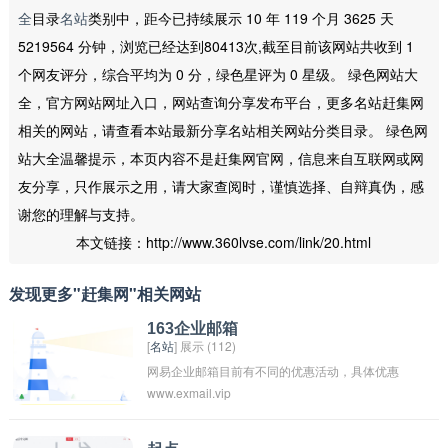
全
目录
名站
类别中，距今已持续展示 10 年 119 个月 3625 天
5219564 分钟，浏览已经达到80413次,截至目前该网站共收到 1
个网友评分，综合平均为 0 分，绿色星评为 0 星级。 绿色网站大
全，官方网站网址入口，网站查询分享发布平台，更多名站赶集网
相关的网站，请查看本站最新分享名站相关网站分类目录。 绿色网
站大全温馨提示，本页内容不是赶集网官网，信息来自互联网或网
友分享，只作展示之用，请大家查阅时，谨慎选择、自辩真伪，感
谢您的理解与支持。
本文链接：http://www.360lvse.com/link/20.html
发现更多"赶集网"相关网站
163企业邮箱
[
名站
] 展示 (112)
网易企业邮箱目前有不同的优惠活动，具体优惠
www.exmail.vip
内容和方式可能会根据不同时间和情况而有所变
化。您可以登录网易企业邮箱官方网站或联系客
服了解最新的优惠信息，以获取最优惠的价格和