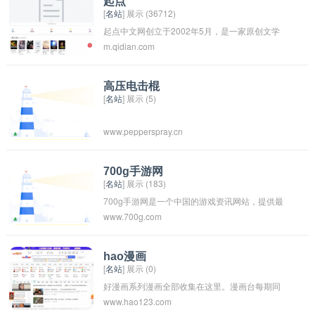
起点
[
名站
] 展示 (36712)
服务。
起点中文网创立于2002年5月，是一家原创文学
m.qidian.com
网站，隶属于引领行业的正版数字阅读平台和文
学IP培育平台——阅文集团旗下。
高压电击棍
[
名站
] 展示 (5)
www.pepperspray.cn
700g手游网
[
名站
] 展示 (183)
700g手游网是一个中国的游戏资讯网站，提供最
www.700g.com
新的手游资讯、评测、攻略等内容，是手游玩家
获取信息的重要平台之一。通过700g手游网，玩
家可以了解到各种手游的最新动态，选择合适的
hao漫画
[
名站
] 展示 (0)
游戏进行下载和体验。
好漫画系列漫画全部收集在这里。漫画台每期同
www.hao123.com
步连载好漫画杂志,为广大的国漫迷第一时间更新