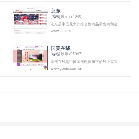
膏，相模修复膏，契默契修复膏，爵士焦
点修复膏，阿咔陀修复膏，初感牛鲨修复
京东
[
名站
] 展示 (94040)
膏，apd修复膏_延时湿巾，锁精环，延时
京东是中国最大的综合性商品零售商和全
环，必利劲等产品。
www.jd.com
球最大的中文网上零售商。京东成立于
2004年，总部位于北京，目前在中国境内
外拥有数百个物流中心和仓库，为消费者
国美在线
[
名站
] 展示 (95997)
者
提供方便快捷的线上购物体验。京东提供
国美在线是中国国美电器旗下的线上零售
包括电子产品、家居用品、食品等在内的
www.gome.com.cn
平台，提供家电、手机、数码、电脑、家
各类商品，并致力于打造高质量的购物平
居等商品的在线购物服务。用户可以在国
台和优质的客户服务体验。
美在线购买各种商品，并享受配送、安
装、维修等服务。国美在线致力于为消费
者提供优质且便捷的购物体验。