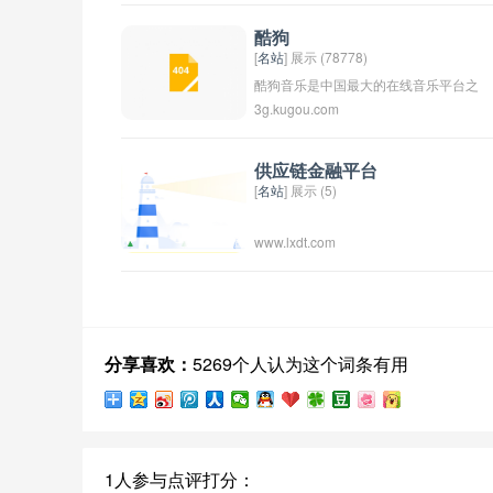
酷狗
[
名站
] 展示 (78778)
酷狗音乐是中国最大的在线音乐平台之
3g.kugou.com
一，提供海量的音乐资源和音乐服务，用
户可以免费在线听歌、下载音乐、创建播
放列表等。酷狗音乐还提供了独家音乐推
供应链金融平台
[
名站
] 展示 (5)
荐、在线K歌等功能，深受广大音乐爱好
的喜爱。
www.lxdt.com
分享喜欢：
5269个人认为这个词条有用
1人参与点评打分：