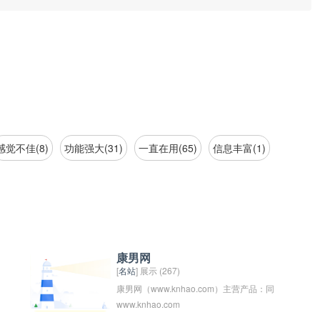
感觉不佳(8)
功能强大(31)
一直在用(65)
信息丰富(1)
康男网
[
名站
] 展示 (267)
康男网（www.knhao.com）主营产品：同
www.knhao.com
仁双宝，力鼎茶，速比克咖啡_NBB修复