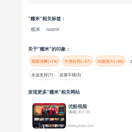
"糯米"相关标签：
糯米
nuomi
关于"糯米"的印象：
画面清爽(+74)
方便好用(+37)
功能强大(+50)
永远支持(7)
还算不错(5)
发现更多"糯米"相关网站
优酷视频
[
名站
] 展示 (8)
www.youku.com