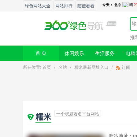
绿色网站大全
网站排行
随便看看
推
休闲娱乐
生活服务
电脑
首 页
所在位置:
首页
/
名站
/
糯米最新网址入口
/
订阅
一个权威著名平台网站
糯米
源站地址：
m