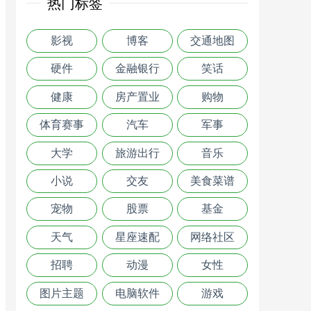
热门标签
影视
博客
交通地图
硬件
金融银行
笑话
健康
房产置业
购物
体育赛事
汽车
军事
大学
旅游出行
音乐
小说
交友
美食菜谱
宠物
股票
基金
天气
星座速配
网络社区
招聘
动漫
女性
图片主题
电脑软件
游戏