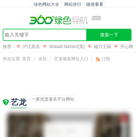
绿色网站大全
网站排行
随便看看
搜索一下
推荐：
沪江英语
Shaadi-fashion[英]
磁力王国
开心网
小游戏
所在位置:
首页
/
名站
/
艺龙最新网址入口
/
订阅
一家优质著名平台网站
艺龙