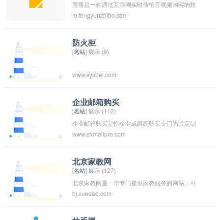
直播是一种通过互联网实时传输音视频内容的技
m.fengyunzhibo.com
术，让观众可以在线观看、互动和交流。直播可
以包括各种内容，例如游戏直播、体育赛事直
播、音乐演唱会直播等，已经成为一种受欢迎的
防火柜
[
名站
] 展示 (9)
娱乐和传播方式。直播还可以让内容提供者和观
众之间建立更密切的联系，促进用户参与和互
www.sysbel.com
动。
企业邮箱购买
[
名站
] 展示 (112)
企业邮箱购买是指企业或组织购买专门为其定制
www.exmailpro.com
的、符合品牌标识的企业邮箱服务。企业邮箱通
常提供了更多的存储空间、更良好的安全性和更
专业的邮件管理功能，可以帮助企业提升形象，
北京家教网
[
名站
] 展示 (127)
并更好地管理和保护邮件通讯。企业邮箱的购买
北京家教网是一个专门提供家教服务的网站，可
通常需要联系专业的企业邮箱服务提供商或互联
bj.xuedao.com
以为学生和家长寻找合适的家教老师。通过该网
网服务供应商。
站，家长可以在线预约家教课程，选择适合自己
孩子的具有专业知识和丰富教学经验的家教老