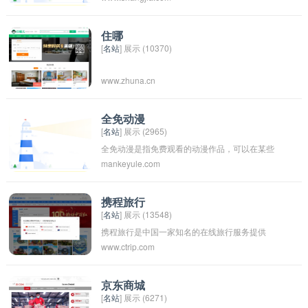
住哪
[
名站
] 展示 (10370)
www.zhuna.cn
全免动漫
[
名站
] 展示 (2965)
全免动漫是指免费观看的动漫作品，可以在某些
mankeyule.com
平台或网站上免费在线观看或下载。这些免费动
漫通常是由相关平台或网站购买版权然后提供给
用户免费观看的。全免动漫在帮助用户节省费用
携程旅行
[
名站
] 展示 (13548)
的同时，也方便了更多人欣赏到优质的动漫作
携程旅行是中国一家知名的在线旅行服务提供
品。
www.ctrip.com
商，成立于1999年，总部位于北京。携程旅行提
供机票、酒店预订、旅游套餐等服务，旨在为消
费者提供便捷、可靠的旅行预订服务。携程旅行
京东商城
[
名站
] 展示 (6271)
在中国旅行服务市场占有很高的份额，被认为是