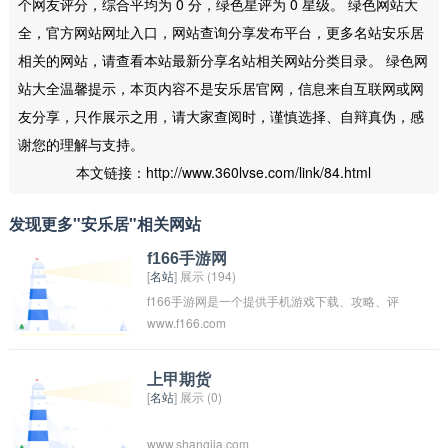
个网友评分，综合平均为 0 分，绿色星评为 0 星级。 绿色网站大
全，官方网站网址入口，网站查询分享发布平台，更多名站安乐居
相关的网站，请查看本站最新分享名站相关网站分类目录。 绿色网
站大全温馨提示，本页内容不是安乐居官网，信息来自互联网或网
友分享，只作展示之用，请大家查阅时，谨慎选择、自辩真伪，感
谢您的理解与支持。
本文链接：http://www.360lvse.com/link/84.html
发现更多"安乐居"相关网站
f166手游网
[
名站
] 展示 (194)
f166手游网是一个提供手机游戏下载、攻略、评
www.f166.com
测等服务的网站平台。用户可以在该网站上免费
下载手机游戏，并获取相关游戏的攻略和评测信
息。网站致力于为玩家提供丰富的游戏资源和贴
上甲期货
[
名站
] 展示 (0)
心的服务，让玩家能够更好地享受手机游戏的乐
趣。
www.shangjia.com