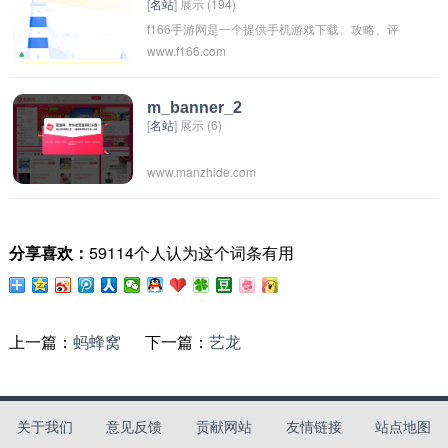
[
名站
] 展示 (194)
域，深受消费者喜爱和信赖。通过“百优网”，消
f166手游网是一个提供手机游戏下载、攻略、评
费者可以方便快捷地购买到他们需要的产品，享
www.f166.com
测等服务的网站平台。用户可以在该网站上免费
受便利的网购体验。
下载手机游戏，并获取相关游戏的攻略和评测信
息。网站致力于为玩家提供丰富的游戏资源和贴
m_banner_2
[
名站
] 展示 (6)
心的服务，让玩家能够更好地享受手机游戏的乐
趣。
www.manzhide.com
分享喜欢：
59114个人认为这个词条有用
上一篇：
蚂蜂窝
下一篇：
艺龙
关于我们
意见反馈
贡献网站
友情链接
站点地图