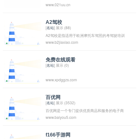
www.021uu.cn
证,环保,安全,有品位,上档次,品质过硬,性价比优越
的商家产品及服务,为中高端特色人群量身定制.大
众优选,至优之选
A2驾校
[
名站
] 展示 (88)
A2驾校是指适用于欧洲摩托车驾照的考驾驶培训
www.b2jiaxiao.com
学校。在欧洲，A2驾照是适用于中档摩托车的驾
驶证件，需要通过相应的理论和实际考试才能取
得。通过A2驾校的学习和培训，学员可以学习如
免费在线观看
[
名站
] 展示 (0)
何安全地驾驶摩托车，并且为通过考试做好准
备。
www.xpdggzs.com
百优网
[
名站
] 展示 (3532)
百优网是一个专门提供优质商品和服务的电子商
www.baiyou5.com
务平台，致力于为消费者提供高品质、高性价比
的产品和服务。该网站拥有广泛的商品种类，涵
盖服装、家居用品、数码产品、美食等多个领
f166手游网