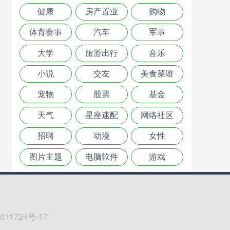
健康
房产置业
购物
体育赛事
汽车
军事
大学
旅游出行
音乐
小说
交友
美食菜谱
宠物
股票
基金
天气
星座速配
网络社区
招聘
动漫
女性
图片主题
电脑软件
游戏
011724号-17