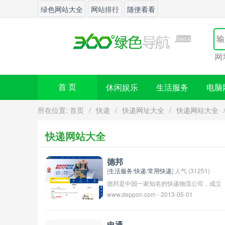
绿色网站大全
网站排行
随便看看
您的网站想要增加外链么？
休闲娱乐
生活服务
电脑
首 页
所在位置:
首页
/
快递
/
快递网址大全
/
快递网站大全
快递网站大全
德邦
[
生活服务
/
快递
/
常用快递
] 人气 (31251)
德邦是中国一家知名的快递物流公司，成立
www.deppon.com - 2013-05-01
于1996年，总部位于北京。德邦在全国范
围内提供门到门快递、货运、仓储等物流服
务，覆盖主要城市和地区，是中国领先的物