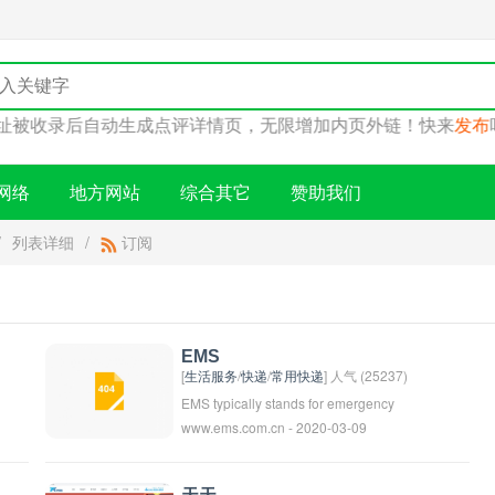
网址被收录后自动生成点评详情页，无限增加内页外链！快来
发
网络
地方网站
综合其它
赞助我们
/
列表详细
/
订阅
EMS
[
生活服务
/
快递
/
常用快递
] 人气 (25237)
EMS typically stands for emergency
www.ems.com.cn - 2020-03-09
medical services, which refers to the
system that provides ambulances and
other medical services for people