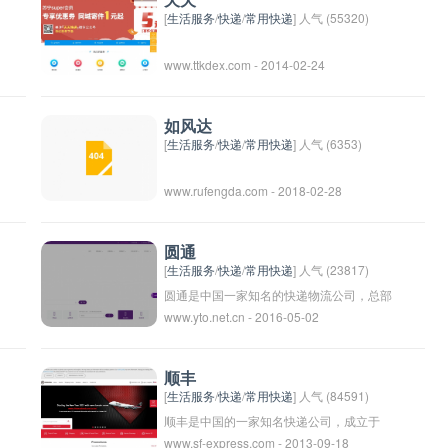
天天
experiencing sudden injuries or illnesses.
[
生活服务
/
快递
/
常用快递
] 人气 (55320)
These services are typically coordinated
www.ttkdex.com - 2014-02-24
by local government agencies or private
companies and aim to provide rapid and
skilled care to those in need of urgent
如风达
medical attention.
[
生活服务
/
快递
/
常用快递
] 人气 (6353)
www.rufengda.com - 2018-02-28
圆通
[
生活服务
/
快递
/
常用快递
] 人气 (23817)
圆通是中国一家知名的快递物流公司，总部
www.yto.net.cn - 2016-05-02
位于上海市，成立于2000年。圆通快递在
国内拥有覆盖全国的物流网络，提供快递、
运输、仓储、配送等服务。公司秉承“坚
顺丰
韧、创新、感恩、责任”的价值观，致力于
[
生活服务
/
快递
/
常用快递
] 人气 (84591)
为客户提供高效、安全、便捷的物流服务。
顺丰是中国的一家知名快递公司，成立于
www.sf-express.com - 2013-09-18
1993年，总部位于深圳市。顺丰以其高