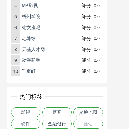
4
MK影视
评分
0.0
5
梧州学院
评分
0.0
6
处女座吧
评分
0.0
7
老韩综
评分
0.0
8
天基人才网
评分
0.0
9
动漫新番
评分
0.0
10
千夏町
评分
0.0
热门标签
影视
博客
交通地图
硬件
金融银行
笑话