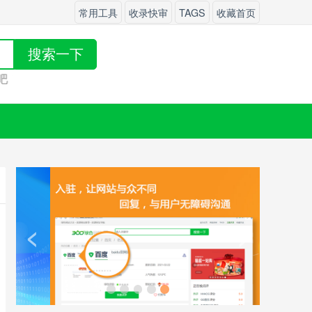
常用工具
收录快审
TAGS
收藏首页
搜索一下
布
吧！
<
>