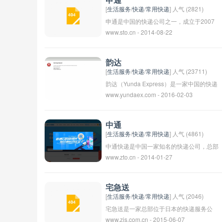
申通
流服务提供商之一。
[
生活服务
/
快递
/
常用快递
] 人气 (2821)
申通是中国的快递公司之一，成立于2007
www.sto.cn - 2014-08-22
年，总部位于上海。申通快递在国内的服务
网络覆盖全国各地，提供快递、物流及供应
链解决方案等服务。申通快递致力于提供高
韵达
效、快捷、安全的服务，成为国内外各行业
[
生活服务
/
快递
/
常用快递
] 人气 (23711)
客户信赖的合作伙伴。
韵达（Yunda Express）是一家中国的快递
www.yundaex.com - 2016-02-03
公司，成立于2005年，总部位于广东省广
州市。目前，韵达快递在中国拥有广泛的快
递网络和覆盖全国各地的服务。韵达快递以
中通
其高效、快速的快递服务而闻名，为客户提
[
生活服务
/
快递
/
常用快递
] 人气 (4861)
供快捷、可靠的快递服务。
中通快递是中国一家知名的快递公司，总部
www.zto.cn - 2014-01-27
位于江苏省南京市，成立于2002年。公司
拥有全国最大的自有运输航线网，覆盖全国
98%的城市和地区，提供快递、物流、货运
宅急送
等服务。中通快递以其高效、快捷、安全的
[
生活服务
/
快递
/
常用快递
] 人气 (2046)
服务质量，在业内赢得了良好的口碑。
宅急送是一家总部位于日本的快递服务公
www.zjs.com.cn - 2015-06-07
司，提供快递、货运、仓储等服务。公司成