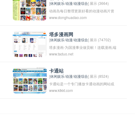
[
休闲娱乐
/
动漫
/
动漫综合
] 展示 (3664)
动画岛每日整理更新好看的动漫动画片资
www.donghuadao.com
源，提供人民群众喜闻乐见的日本新番动
漫、内地欧美等精彩动画视频，支持手机
在线观看。
塔多漫画网
[
休闲娱乐
/
动漫
/
动漫综合
] 展示 (74702)
塔多漫画-为国漫事业做贡献！连载漫画,端
www.taduo.net
脑漫画,驭灵师漫画,一人之下漫画,读者和主
角绝壁是真爱,免费观看,全集免费,观看,免
费漫画,端脑动漫尽在塔多漫画。
卡通站
[
休闲娱乐
/
动漫
/
动漫综合
] 展示 (8524)
卡通站是一个专门播放卡通动画的网站或
www.ktkkt.com
电视频道。这些卡通站通常会播放各种类
型的动画片，包括儿童卡通、日本动漫、
欧美动画等，吸引着观众们欢乐地观看。
通过卡通站，观众可以随时随地欣赏自己
喜爱的动画，为他们的生活增添乐趣和娱
乐。