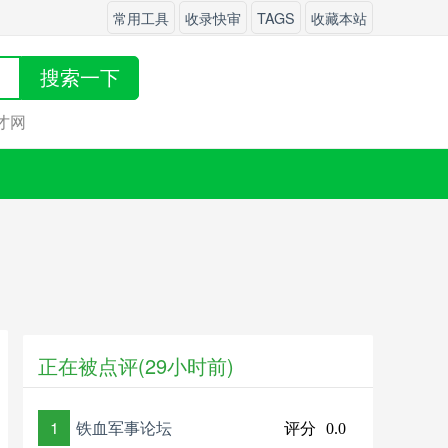
常用工具
收录快审
TAGS
收藏本站
搜索一下
才网
正在被点评(29小时前)
1
铁血军事论坛
评分
0.0