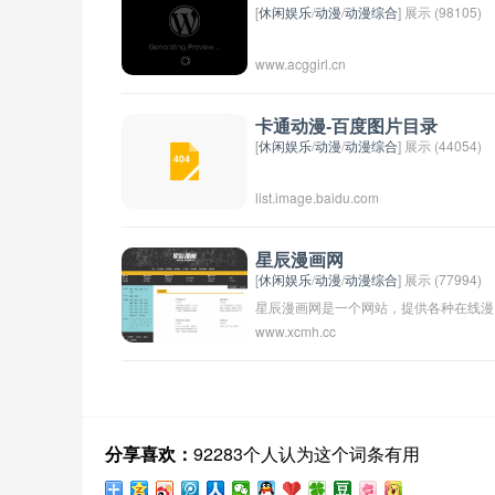
[
休闲娱乐
/
动漫
/
动漫综合
] 展示 (98105)
www.acggirl.cn
卡通动漫-百度图片目录
[
休闲娱乐
/
动漫
/
动漫综合
] 展示 (44054)
list.image.baidu.com
星辰漫画网
[
休闲娱乐
/
动漫
/
动漫综合
] 展示 (77994)
星辰漫画网是一个网站，提供各种在线漫
www.xcmh.cc
画阅读服务。用户可以在该网站上免费阅
读各种类型的漫画作品，包括热门漫画、
新作漫画等。网站还提供漫画推荐、收
藏、评论等功能，让用户可以更便捷地找
到自己喜欢的漫画作品。同时，用户也可
分享喜欢：
92283个人认为这个词条有用
以通过该网站了解最新的漫画资讯和动