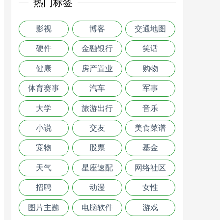
热门标签
影视
博客
交通地图
硬件
金融银行
笑话
健康
房产置业
购物
体育赛事
汽车
军事
大学
旅游出行
音乐
小说
交友
美食菜谱
宠物
股票
基金
天气
星座速配
网络社区
招聘
动漫
女性
图片主题
电脑软件
游戏