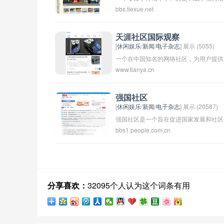
bbs.tiexue.net
题的在线社区。用户可以在这个平台上分
享自己的见解和观点，参与讨论和交流。
铁血社区也常常举办各种活动和比赛，吸
天涯社区国际观察
[
休闲娱乐
/
新闻
/
电子杂志
] 展示 (5055)
引了大量对这些话题感兴趣的人士。在这
一个在中国知名的网络社区，为用户提供
个社区里，大家共同探讨、学习和分享关
www.tianya.cn
关于国际新闻、世界各地政治、经济、文
于军事历史和现代军事技术的知识。
化等方面的观察和讨论。用户可以在这里
了解并讨论国际事务，分享自己的看法和
强国社区
[
休闲娱乐
/
新闻
/
电子杂志
] 展示 (20587)
观点。天涯社区国际观察致力于打造一个
强国社区是一个旨在促进国家发展和社区
开放、多元、公正的信息平台，为用户提
bbs1.people.com.cn
共建的平台或组织。它可能提供各种服务
供更广阔的视野和交流空间。
和资源，如教育培训、技能培养、社区活
动等，以帮助居民提升自身素质和参与社
会建设。强国社区的目标可能是促进国家
发展、加强社会凝聚力，并提升居民生活
分享喜欢：
32095个人认为这个词条有用
质量。