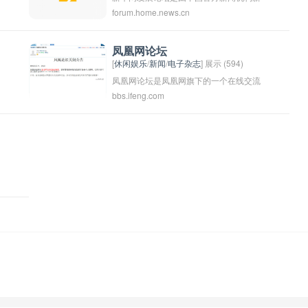
forum.home.news.cn
华网举办的一个重要的论坛活动，旨在探
讨和推动中国及全球经济社会发展的议
题。该论坛定期举办，汇集来自政府、企
凤凰网论坛
[
休闲娱乐
/
新闻
/
电子杂志
] 展示 (594)
业、学术机构和社会各界的专家学者，共
凤凰网论坛是凤凰网旗下的一个在线交流
同研讨有关经济、科技、文化、环境等领
bbs.ifeng.com
平台，用户可以在这里讨论各种话题、发
域的重要议题，提出建设性建议和方案。
表意见、分享经验和交流信息。凤凰网论
通过这一平台，可以促进各方的交流合
坛涵盖了各个领域的讨论板块，包括政
作，推动经济社会发展。
治、经济、社会、文化、娱乐、科技等，
让用户可以找到自己感兴趣的话题进行交
流。凤凰网论坛作为一个开放的互动平
台，为用户提供了一个自由表达和交流观
点的空间。