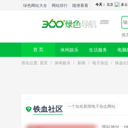
绿色网站大全
网站排行
随便看看
推
休闲娱乐
生活服务
电脑
首 页
所在位置:
首页
/
休闲娱乐
/
新闻
/
电子杂志
/
铁血社
一个知名新闻电子杂志网站
铁血社区
源站地址：
b