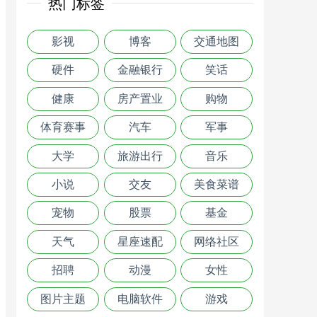
热门标签
影视
博客
交通地图
硬件
金融银行
笑话
健康
房产置业
购物
体育赛事
汽车
军事
大学
旅游出行
音乐
小说
交友
美食菜谱
宠物
股票
基金
天气
星座速配
网络社区
招聘
动漫
女性
图片主题
电脑软件
游戏