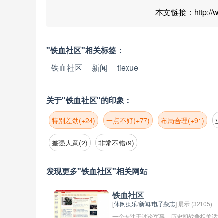
本文链接：http://www
"铁血社区"相关标签：
铁血社区
新闻
tiexue
关于"铁血社区"的印象：
特别差劲(+24)
一点不好(+77)
布局合理(+91)
差强人意(2)
非常不错(9)
发现更多"铁血社区"相关网站
铁血社区
[
休闲娱乐
/
新闻
/
电子杂志
] 展示 (32105)
一个专注于讨论军事、历史和战争相关话