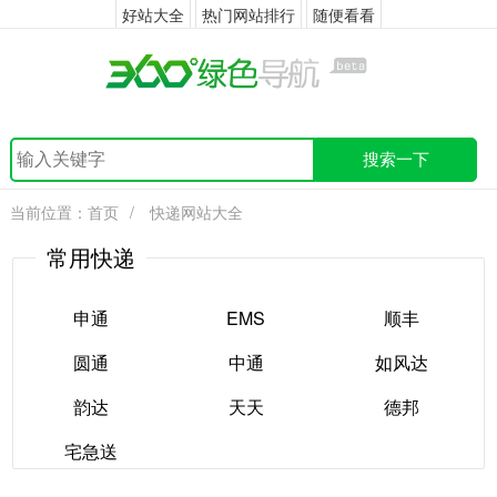
好站大全
热门网站排行
随便看看
搜索一下
当前位置：
首页
/
快递网站大全
常用快递
申通
EMS
顺丰
圆通
中通
如风达
申通
EMS
顺丰
韵达
天天
德邦
圆通
中通
如风达
宅急送
韵达
天天
德邦