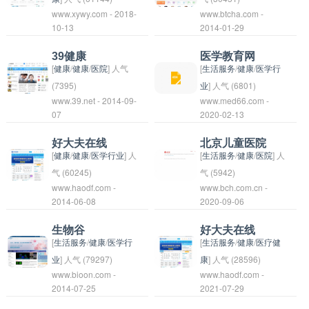
www.xywy.com - 2018-
www.btcha.com -
息，提高就医效率和就
网站通常可以帮助人们
们可能遇到的健康问
10-13
2014-01-29
医体验。
解决问题，获取信息或
题。通常包含医生和专
者建立知识分享的平
家回答读者的健康问
39健康
医学教育网
台。
题，提供健康建议和指
[
健康
/
健康
/
医院
] 人气
[
生活服务
/
健康
/
医学行
导。
(7395)
业
] 人气 (6801)
www.39.net - 2014-09-
www.med66.com -
39健康是一家知名的健
医学教育网是一个提供
07
2020-02-13
康资讯平台，提供最新
医学相关教育信息和资
的健康科普、医疗资
源的网站。它可能包括
好大夫在线
北京儿童医院
讯、健康管理等内容，
医学院的招生信息、课
[
健康
/
健康
/
医学行业
] 人
[
生活服务
/
健康
/
医院
] 人
致力于帮助用户保持身
程设置、医学研究成果
气 (60245)
气 (5942)
www.haodf.com -
www.bch.com.cn -
体健康、增进生活质
等内容，旨在帮助医学
好大夫在线是一家专业
北京儿童医院是一家专
2014-06-08
2020-09-06
量。它还拥有在线医疗
生和从业者获取最新的
的在线医疗服务平台，
门为儿童提供医疗服务
咨询服务和健康管理工
医学知识和信息。该网
为用户提供医生在线问
的医院，致力于保障儿
生物谷
好大夫在线
具，为用户提供更全面
站可能还提供在线课
诊、预约挂号、专家咨
童健康。该医院拥有一
[
生活服务
/
健康
/
医学行
[
生活服务
/
健康
/
医疗健
的健康服务。
程、讲座、论坛等服
询等服务。用户可以通
支经验丰富的医疗团
业
] 人气 (79297)
康
] 人气 (28596)
www.bioon.com -
www.haodf.com -
务，以促进医学教育和
过该平台随时随地在线
队，提供全面的儿科医
生物谷这个词可能指的
好大夫在线是中国一家
2014-07-25
2021-07-29
交流。
咨询医生，获取专业的
疗服务，包括儿科内
是一个以生物学和生物
互联网医疗平台，提供