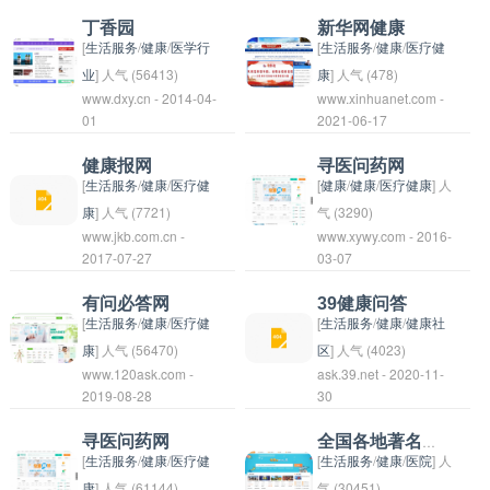
5. 深圳市： - 深圳市人
培训等活动，促进专家
信息和服务。用户可以
获取医疗服务。同时，
费者解决消费纠纷的平
要提供中药材产品的购
丁香园
新华网健康
民医院 - 深圳大学附属
学术交流和合作，推动
在该网站上了解妇产科
平台也提供丰富的健康
台。消费者可以通过放
买和交易服务。用户可
[
生活服务
/
健康
/
医学行
[
生活服务
/
健康
/
医疗健
医院 - 深圳市妇幼保健
医学知识的普及和传
最新的医学知识和信
知识和资讯，帮助用户
心120平台提交投诉，
以在该平台上查找各种
业
] 人气 (56413)
康
] 人气 (478)
院 - 深圳市口腔医院 -
www.dxy.cn - 2014-04-
播。
www.xinhuanet.com -
息，找到适合自己的医
了解和管理自己的健
得到专业的帮助和解决
中药材的信息，了解其
丁香园是一个中国在线
新华网健康是一个专注
01
2021-06-17
深圳市中西医结合医院
疗服务和解决方案。
康。
方案，保障自己的消费
功效、用法等相关知
医疗保健平台，提供医
于健康领域的新闻和资
请注意以上医院列表仅
权益。如果有任何问题
识，并进行在线购买。
疗信息、健康咨询、在
讯平台，致力于为大众
健康报网
寻医问药网
为示例，实际地区医院
或投诉，可以联系放心
平台致力于推广传统中
线问诊等服务。用户可
提供权威可靠的健康信
[
生活服务
/
健康
/
医疗健
[
健康
/
健康
/
医疗健康
] 人
情况可能有所变化。
120平台寻求帮助。
药文化，提供优质的中
以在平台上查找医疗相
息。该平台报道健康领
康
] 人气 (7721)
气 (3290)
www.jkb.com.cn -
www.xywy.com - 2016-
药材产品，让更多人能
关信息，咨询医生并进
域的最新科研成果、医
健康报网是一个专注于
寻医问药网是一个提供
2017-07-27
03-07
够方便地获取到高质量
行在线问诊。丁香园致
疗技术以及健康生活方
健康领域的在线新闻平
医疗健康资讯、在线咨
的中药材产品。
力于提供便捷、专业的
式等内容，以帮助人们
台，提供最新的健康资
询和预约挂号服务的医
有问必答网
39健康问答
医疗服务，帮助用户更
更好地了解和管理自身
讯、健康科普文章和健
疗网站。用户可以在网
[
生活服务
/
健康
/
医疗健
[
生活服务
/
健康
/
健康社
好地了解和管理自己的
健康。通过新华网健
康生活指导。用户可以
站上搜索医生、医院，
康
] 人气 (56470)
区
] 人气 (4023)
www.120ask.com -
ask.39.net - 2020-11-
健康。
康，读者可以获取到全
在网站上找到关于健康
获取健康相关知识，进
有问必答网可能是一个
39健康问答是一本专门
2019-08-28
30
面的健康指导和建议，
饮食、运动锻炼、疾病
行在线医生咨询和预约
问答类网站，用户可以
针对健康问题的书籍或
促进自身健康的提升和
防治等方面的信息，帮
挂号等服务。通过该网
在这个网站上提出问
杂志。它提供有关健
寻医问药网
全国各地著名医院查询
维护。
助大家更好地了解健康
站，用户可以方便快捷
题，然后其他用户或者
康、医学和生活方式的
[
生活服务
/
健康
/
医疗健
[
生活服务
/
健康
/
医院
] 人
知识，提高生活质量。
地获取医疗服务和信
专家会给出答案。这类
信息，帮助读者解决他
康
] 人气 (61144)
气 (30451)