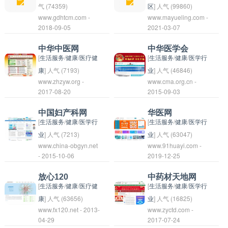
好医院 - 北京安贞医院
个致力于心血管疾病领
气 (74359)
区
] 人气 (99860)
www.gdhtcm.com -
www.mayueling.com -
- 北京天坛医院 2. 上海
域的专业网络平台，提
广东省中医院是广东省
一个专注于健康养生领
2018-09-05
2021-03-07
市： - 上海交通大学医
供心血管医学领域的最
政府属下的一家综合性
域的网站，提供各种健
学院附属仁济医院 - 上
新资讯、学术研究成
中医医院，主要提供中
康养生知识、方法和技
中华中医网
中华医学会
海华东医院 - 上海中山
果、临床指南、学术交
医药治疗和康复服务。
巧的分享和指导。用户
[
生活服务
/
健康
/
医疗健
[
生活服务
/
健康
/
医学行
医院 - 上海市第一人民
流等服务。该网站旨在
该院拥有一支专业的中
可以在网站上获取健康
康
] 人气 (7193)
业
] 人气 (46846)
www.zhzyw.org -
www.cma.org.cn -
医院 - 上海市儿童医院
促进心血管领域医生、
医医疗团队，设备先
资讯、健康食谱、健康
一个中医领域的在线平
中华医学会是中国最大
2017-08-20
2015-09-03
3. 广州市： - 中山大学
研究者、患者之间的交
进，治疗技术先进。服
生活方式等内容，帮助
台，提供中医理论、诊
的医学学术组织之一，
附属第一医院 - 广州医
流与合作，推动心血管
务范围包括中医内科、
他们改善生活质量，提
疗技术、药材知识等信
成立于1925年，是由
中国妇产科网
华医网
科大学附属第一医院 -
医学领域的发展和进
中医外科、中医妇科、
升健康水平。马悦凌健
息，致力于推广中医文
医学专家、医学教育工
[
生活服务
/
健康
/
医学行
[
生活服务
/
健康
/
医学行
广东省人民医院 - 广东
步。
中医儿科等多个科室。
康养生网致力于帮助用
化和中医药理念。用户
作者、医院管理者等组
业
] 人气 (7213)
业
] 人气 (63047)
省中医院 - 广州市妇女
www.china-obgyn.net
www.91huayi.com -
广东省中医院致力于传
户建立健康的生活习
可以在网站上获取关于
成的专业组织。中华医
中国妇产科网是一个提
华医网是一个健康医疗
- 2015-10-06
2019-12-25
儿童医疗中心 4. 成都
承和发扬中医药的传
惯，使他们拥有健康的
中医治疗方法、保健养
学会致力于促进医学科
供妇产科相关信息和服
服务平台，为用户提供
市： - 四川大学华西医
统，积极开展中医药文
身心。
生知识等内容，了解中
学的发展，推动医学教
务的专业网站。它为用
在线医生咨询、预约挂
放心120
中药材天地网
院 - 成都市第一人民医
化宣传和教育工作，为
医药的发展历史和传统
育和医疗实践的进步，
户提供妇产科疾病知
号、健康资讯等服务。
[
生活服务
/
健康
/
医疗健
[
生活服务
/
健康
/
医学行
院 - 四川省人民医院 -
广大患者提供高质量的
医学的独特魅力。
提高全民健康水平。该
识、专家咨询、在线问
用户可以通过该平台寻
康
] 人气 (63656)
业
] 人气 (16825)
四川大学华西第二医院
医疗服务。
www.fx120.net - 2013-
www.zyctd.com -
组织定期举办医学会
诊等内容，致力于为女
找医生进行线上咨询和
放心120是一种消费者
中药材天地网 是一个中
04-29
2017-07-24
- 成都市妇女儿童中心
议、学术研讨会、医学
性提供全面的健康保健
预约就诊，方便快捷地
保护服务，提供帮助消
药材电子商务平台，主