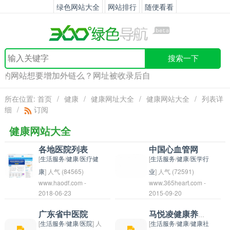
绿色网站大全
网站排行
随便看看
搜索一下
的网站想要增加外链么？网址被收录后自动生成点评详情页，无
所在位置:
首页
/
健康
/
健康网址大全
/
健康网站大全
/
列表详
细
/
订阅
健康网站大全
各地医院列表
中国心血管网
[
生活服务
/
健康
/
医疗健
[
生活服务
/
健康
/
医学行
康
] 人气 (84565)
业
] 人气 (72591)
www.haodf.com -
www.365heart.com -
以下是不同地区的医院
中国心血管网
2018-06-23
2015-09-20
列表： 1. 北京市： - 北
（Chinese
京协和医院 - 北京大学
Cardiovascular
广东省中医院
马悦凌健康养生网
人民医院 - 北京中日友
Network，CCN）是一
[
生活服务
/
健康
/
医院
] 人
[
生活服务
/
健康
/
健康社