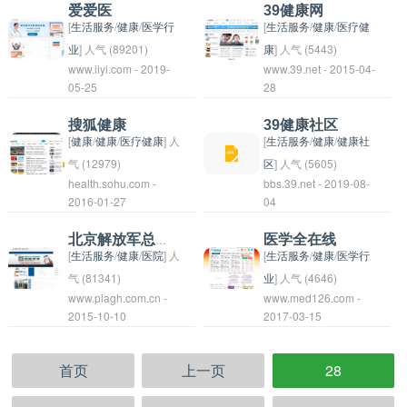
医疗建议和指导。平台
科、外科、骨科、神经
科学为主题的地方，可
在线医生问诊、预约挂
爱爱医
39健康网
聚集了众多优质的医生
科等专业领域。同时，
能是一个生物研究机
号、健康咨询等服务。
[
生活服务
/
健康
/
医学行
[
生活服务
/
健康
/
医疗健
资源，为用户提供全方
北京儿童医院设施齐
构、生物实验室或生物
用户可以通过该平台寻
业
] 人气 (89201)
康
] 人气 (5443)
www.iiyi.com - 2019-
www.39.net - 2015-04-
位的健康服务。
全，环境优雅，以及配
科技公司的名称。也可
找合适的医生、获取医
爱爱医并不是一个常见
39健康网是一个中国的
05-25
28
备先进的医疗设备，为
能指一个虚构的地方，
疗咨询及诊疗服务。该
的词语，可能是一个新
健康资讯网站，提供各
患儿提供优质的治疗和
类似于生态乐园，用来
平台聚集了众多名医专
名词或者创意品牌。根
种健康相关的信息、疾
搜狐健康
39健康社区
护理。
描述一个充满各种生物
家，为用户提供优质的
据常规理解，爱爱医可
病预防和治疗方案等内
[
健康
/
健康
/
医疗健康
] 人
[
生活服务
/
健康
/
健康社
多样性的自然环境。需
医疗服务。
能是指专门关于爱情和
容。网站致力于为大众
气 (12979)
区
] 人气 (5605)
health.sohu.com -
bbs.39.net - 2019-08-
要根据上下文来确定具
性健康方面的医疗服务
提供权威、可靠的健康
搜狐健康是中国一家以
2016-01-27
04
体指代的含义。
或者信息平台。
知识，帮助人们更好地
健康领域为主题的专业
了解和维护自己的健
健康门户网站。该网站
北京解放军总医院
医学全在线
康。该网站涵盖了各个
提供健康资讯、健康知
[
生活服务
/
健康
/
医院
] 人
[
生活服务
/
健康
/
医学行
年龄段及各种疾病类型
识、健康咨询等服务，
气 (81341)
业
] 人气 (4646)
www.plagh.com.cn -
www.med126.com -
的健康资讯，包括生活
旨在帮助用户更好地了
北京解放军总医院，全
医学全在线 可能指的是
2015-10-10
2017-03-15
方式、饮食营养、健身
解健康知识，提升健康
称为中国人民解放军总
通过互联网或数字平台
运动等方面内容。用户
意识，促进健康生活方
医院，是一所大型综合
提供医学相关服务、诊
可以通过39健康网获取
式。搜狐健康致力于传
首页
上一页
28
性三级甲等军队医院，
疗或知识的服务。这种
最新的健康信息，学习
播科学、健康、有益的
位于中国北京市。该医
形式的医疗服务可以让