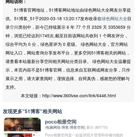
网站说明：
51博客官网地址，51博客网站地址由绿色网站大全网友分享提
供。51博客_51于2020-03-18 13:20:17发布收录在
绿色网站大全
目
录
空间
类别中，距今已持续展示 6 年 77 个月 2329 天 3353659 分
钟，浏览已经达到1745次,截至目前该网站共收到 1 个网友评分，
综合平均为 0 分，绿色星评为 0 星级。 绿色网站大全，官方网站
网址入口，网站查询分享发布平台，更多空间51博客相关的网站，
请查看本站最新分享空间相关网站分类目录。 绿色网站大全温馨提
示，本页内容不是51博客官网，信息来自互联网或网友分享，只作
展示之用，请大家查阅时，谨慎选择、自辩真伪，感谢您的理解与
支持。
本文链接：http://www.360lvse.com/link/6446.html
发现更多"51博客"相关网站
poco相册空间
[
电脑网络
/
博客
/
博客空间
] 展示 (89770)
Poco相册空间是一款提供照片管理和存储功能的