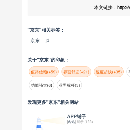
本文链接：http://www
"京东"相关标签：
京东
jd
关于"京东"的印象：
值得信赖(+59)
界面舒适(+21)
速度超快(+35)
功能强大(6)
业界标杆(3)
发现更多"京东"相关网站
APP铺子
[
名站
] 展示 (133)