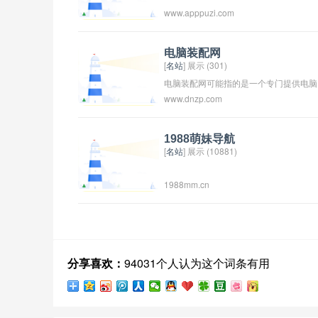
www.apppuzi.com
电脑装配网
[
名站
] 展示 (301)
电脑装配网可能指的是一个专门提供电脑
www.dnzp.com
装配和组装服务的网站或平台。用户可以
在该网站上选择自己需要的电脑零件，然
后由专业人员进行组装和调试，最终获得
1988萌妹导航
[
名站
] 展示 (10881)
定制的电脑配置。这样的网站通常会提供
各种品牌和型号的硬件选择，以满足用户
1988mm.cn
不同的需求和预算。
分享喜欢：
94031个人认为这个词条有用