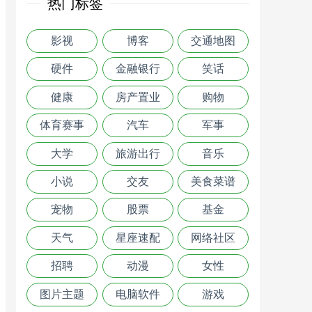
热门标签
影视
博客
交通地图
硬件
金融银行
笑话
健康
房产置业
购物
体育赛事
汽车
军事
大学
旅游出行
音乐
小说
交友
美食菜谱
宠物
股票
基金
天气
星座速配
网络社区
招聘
动漫
女性
图片主题
电脑软件
游戏