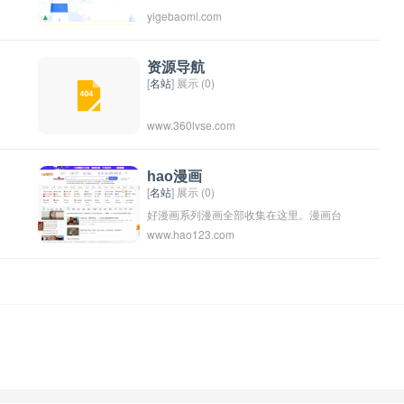
yigebaomi.com
资源导航
[
名站
] 展示 (0)
www.360lvse.com
hao漫画
[
名站
] 展示 (0)
好漫画系列漫画全部收集在这里。漫画台
www.hao123.com
每期同步连载好漫画杂志,为广大的国漫迷
第一时间更新全本的电子版好漫画杂志以
及旗下的所有漫画。