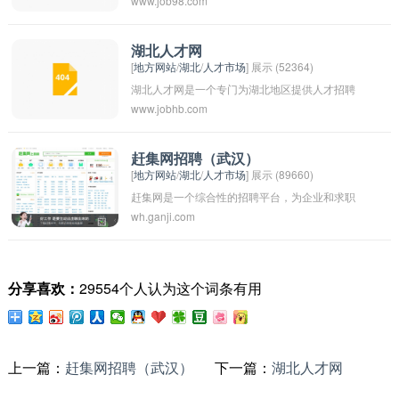
www.job98.com
和求职信息的网络平台。通过这个网站，企业可
以发布招聘信息，寻找合适的人才；求职者可以
浏览各种工作机会，投递简历并寻找适合自己的
湖北人才网
[
地方网站
/
湖北
/
人才市场
] 展示 (52364)
工作岗位。武汉人才网为企业和求职者提供了一
湖北人才网是一个专门为湖北地区提供人才招聘
个便捷的相互连接的平台，有助于促进人才资源
www.jobhb.com
和求职信息的专业网站。该网站帮助企业和求职
的流动和匹配。
者搭建起桥梁，促进人才的流动和匹配。通过湖
北人才网，企业可以发布招聘信息，筛选简历，
赶集网招聘（武汉）
[
地方网站
/
湖北
/
人才市场
] 展示 (89660)
找到合适的人才；求职者可以浏览最新的职位信
赶集网是一个综合性的招聘平台，为企业和求职
息，投递简历，找到理想的工作机会。湖北人才
wh.ganji.com
者提供在线招聘和求职服务。在武汉地区，赶集
网致力于帮助企业和个人实现双赢，促进湖北地
网也提供各种岗位的招聘信息，涵盖不同行业和
区的经济发展和人才资源的合理配置。
职位类型。求职者关注和投递简历。选适合的职
分享喜欢：
29554个人认为这个词条有用
位，并与企业进行沟通和面试。赶集网招聘平台
提供便捷的招聘与求职服务，为企业和求职者搭
建桥梁，实现双向选择。
上一篇：
赶集网招聘（武汉）
下一篇：
湖北人才网