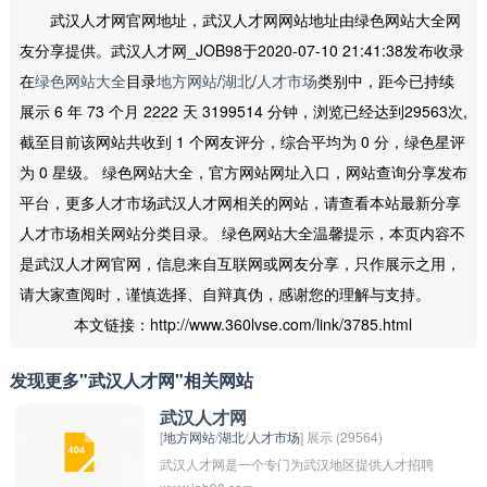
武汉人才网官网地址，武汉人才网网站地址由绿色网站大全网
友分享提供。武汉人才网_JOB98于2020-07-10 21:41:38发布收录
在
绿色网站大全
目录
地方网站
/
湖北
/
人才市场
类别中，距今已持续
展示 6 年 73 个月 2222 天 3199514 分钟，浏览已经达到29563次,
截至目前该网站共收到 1 个网友评分，综合平均为 0 分，绿色星评
为 0 星级。 绿色网站大全，官方网站网址入口，网站查询分享发布
平台，更多人才市场武汉人才网相关的网站，请查看本站最新分享
人才市场相关网站分类目录。 绿色网站大全温馨提示，本页内容不
是武汉人才网官网，信息来自互联网或网友分享，只作展示之用，
请大家查阅时，谨慎选择、自辩真伪，感谢您的理解与支持。
本文链接：http://www.360lvse.com/link/3785.html
发现更多"武汉人才网"相关网站
武汉人才网
[
地方网站
/
湖北
/
人才市场
] 展示 (29564)
武汉人才网是一个专门为武汉地区提供人才招聘