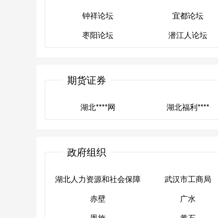
钟祥论坛
宜都论坛
蕲春论坛
水镜论坛
枣阳论坛
潜江人论坛
钟祥论坛
宜都论坛
枣阳论坛
潜江人论坛
期货证券
湖北****网
湖北福利****
湖北****网
湖北福利****
政府组织
湖北人力资源和社会保障
武汉市工商局
赤壁
厅
广水
武汉市工商局
恩施
黄石