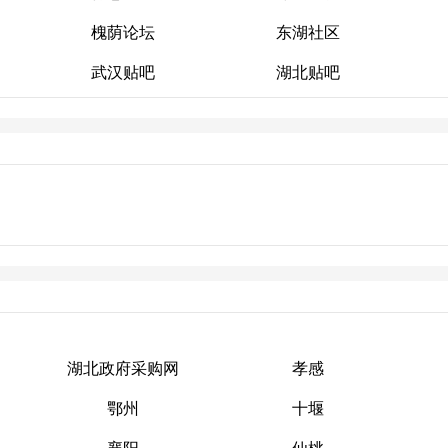
槐荫论坛
东湖社区
得意生活
随州网
武汉贴吧
湖北贴吧
槐荫论坛
东湖社区
武汉贴吧
湖北贴吧
湖北政府采购网
孝感
鄂州
十堰
湖北政府采购网
孝感
襄阳
仙桃