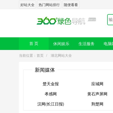
好站大全
热门网站排行
随便看看
休闲娱乐
生活服务
电脑
首 页
当前位置：
首页
/
湖北网站大全
新闻媒体
楚天金报
应城网
孝感网
黄石声屏网
楚天金报
应城网
汉网(长江日报)
荆楚网
孝感网
黄石声屏网