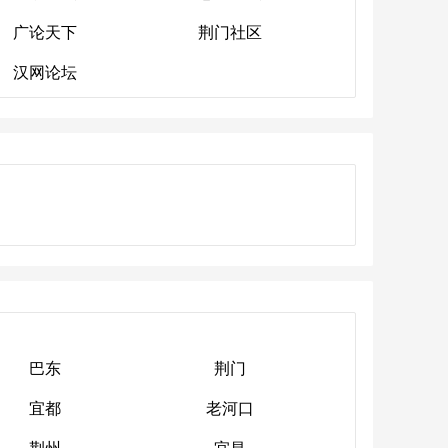
广论天下
荆门社区
广水论坛
恩施论坛
汉网论坛
广论天下
荆门社区
汉网论坛
巴东
荆门
宜都
老河口
巴东
荆门
荆州
宜昌