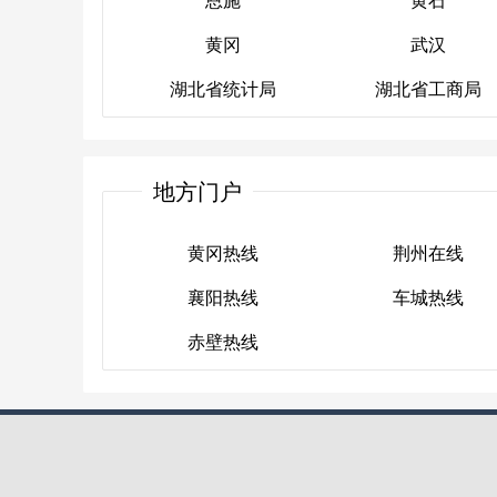
湖北人力资源和社会保障
赤壁
广水
黄冈
武汉
恩施
厅
黄石
湖北省统计局
湖北省工商局
黄冈
武汉
湖北省统计局
湖北省工商局
地方门户
黄冈热线
荆州在线
襄阳热线
车城热线
黄冈热线
荆州在线
赤壁热线
襄阳热线
车城热线
赤壁热线