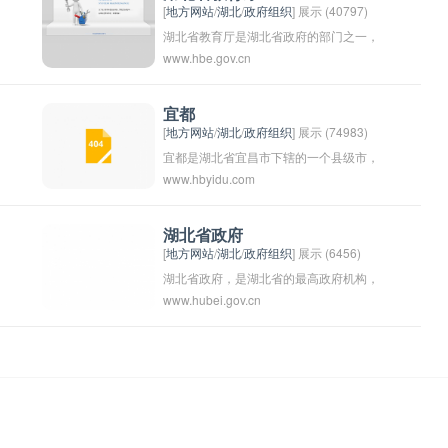
[
地方网站
/
湖北
/
政府组织
] 展示 (40797)
湖北省教育厅是湖北省政府的部门之一，
www.hbe.gov.cn
负责统筹和管理湖北省教育工作。其主要
职责包括规划和实施教育政策，推动教育
改革和发展，监督学校教育质量，推动教
宜都
[
地方网站
/
湖北
/
政府组织
] 展示 (74983)
育公平，促进学生全面发展等。湖北省教
宜都是湖北省宜昌市下辖的一个县级市，
育厅的宗旨是为了提高全省教育的质量和
www.hbyidu.com
位于湖北省西南部，坐落在长江和涪陵河
水平，促进教育公平和社会进步，助力湖
交汇处。宜都市东临湖北省利川市，南接
北省实现经济社会可持续发展。
武陵区，西靠长阳土家族自治县，北与枝
湖北省政府
[
地方网站
/
湖北
/
政府组织
] 展示 (6456)
江市相邻。宜都市是一个历史悠久的文化
湖北省政府，是湖北省的最高政府机构，
古城，也是一座风景秀丽的湖北省级风景
www.hubei.gov.cn
负责领导和管理湖北省的政治、经济、社
名胜区。
会、文化等各方面工作。湖北省政府由省
长、副省长、各厅、委员会、办公室等部
门组成，负责制定和执行湖北省的各项政
策、法规和计划，促进经济社会发展，维
护地方稳定和安全，保障人民福祉等。