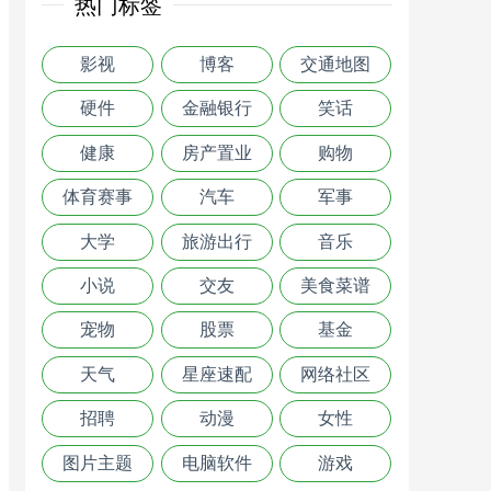
热门标签
影视
博客
交通地图
硬件
金融银行
笑话
健康
房产置业
购物
体育赛事
汽车
军事
大学
旅游出行
音乐
小说
交友
美食菜谱
宠物
股票
基金
天气
星座速配
网络社区
招聘
动漫
女性
图片主题
电脑软件
游戏