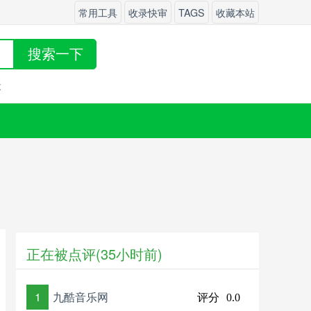
常用工具
收录快审
TAGS
收藏本站
搜索一下
坛
正在被点评(35小时前)
1
九酷音乐网
评分
0.0