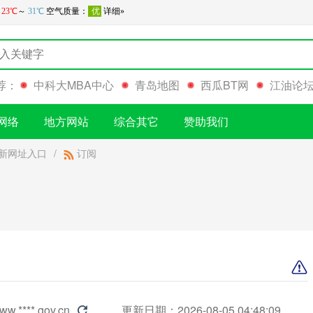
荐：
中科大MBA中心
青岛地图
西瓜BT网
江油论
网络
地方网站
综合其它
赞助我们
新网址入口
/
订阅
ww.****.gov.cn
更新日期：2026-08-05 04:48:09
