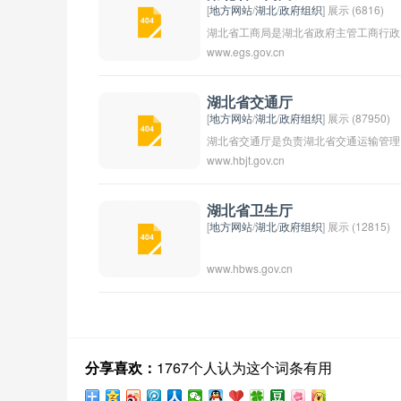
[
地方网站
/
湖北
/
政府组织
] 展示 (6816)
湖北省工商局是湖北省政府主管工商行政
www.egs.gov.cn
管理工作的部门，负责指导和管理本省内
所有企业和个体工商户的注册、备案、登
记、监督和管理等工作。湖北省工商局的
湖北省交通厅
[
地方网站
/
湖北
/
政府组织
] 展示 (87950)
职责包括审批工商登记、监督市场秩序、
湖北省交通厅是负责湖北省交通运输管理
保护消费者权益、管理商标专利、打击侵
www.hbjt.gov.cn
和规划的部门。该厅负责制定交通发展规
权盗版等经济活动相关的法律法规。
划、管理交通基础设施建设、监督交通运
输安全等工作。湖北省交通厅的宗旨是为
湖北省卫生厅
[
地方网站
/
湖北
/
政府组织
] 展示 (12815)
人民群众提供更加安全、便捷、高效的交
通服务。该厅是湖北省政府下属的管理部
www.hbws.gov.cn
门，致力于促进湖北省交通事业的发展和
进步。
分享喜欢：
1767个人认为这个词条有用