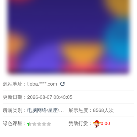
源站地址：
tieba.****.com

更新日期：2026-08-07 03:43:05
所属类别：
电脑网络
/
星座
/
星座论坛
展示热度：
8568人次
绿色评星：
赞助打赏：
0.00