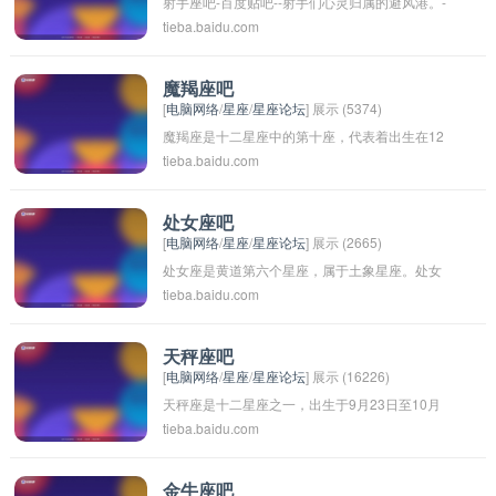
射手座吧-百度贴吧--射手们心灵归属的避风港。-
想。双鱼座的人喜欢追求理想和幸福，注重内心
tieba.baidu.com
-本吧是各位射手宝贝的集中营，主要特色是分析
的感受和直觉，对待生活充满着美好的幻想和希
讨论、射手宝贝的性格，爱好，特点等多方面的
望。
问题。我们以为射手宝贝建立一个和谐美好的大
魔羯座吧
[
电脑网络
/
星座
/
星座论坛
] 展示 (5374)
家庭为宗旨，希望射手宝贝们能开心交流。
魔羯座是十二星座中的第十座，代表着出生在12
tieba.baidu.com
月22日至1月19日之间的人。魔羯座的人通常认
真、踏实、有责任感，善于规划和执行目标。他
们勤劳努力，追求稳定和成功，对于现实和现实
处女座吧
[
电脑网络
/
星座
/
星座论坛
] 展示 (2665)
生活有着强烈的责任感。魔羯座的人有时会显得
处女座是黄道第六个星座，属于土象星座。处女
有点严肃和保守，但他们的内心深处也充满了热
tieba.baidu.com
座的人通常有着细心、聪明、务实、完美主义的
情和梦想。希望以上信息能够帮助你更了解魔羯
特点，他们追求完美和秩序，注重细节，并且善
座的特点。
于分析和解决问题。 处女座的人一般都有很强的
天秤座吧
[
电脑网络
/
星座
/
星座论坛
] 展示 (16226)
责任感和自律性，他们努力工作，追求事业成
天秤座是十二星座之一，出生于9月23日至10月
功，不轻易放弃自己的目标。同时，处女座的人
tieba.baidu.com
23日之间。天秤座的人通常具有迷人的个性，善
也非常注重健康和生活品质，他们会注意饮食、
于交际和平衡对立面。他们喜欢和谐的环境，注
运动和休息，保持良好的生活习惯。 总的来说，
重公平和正义，但有时也会犹豫不决或优柔寡
处女座的人是非常值得信赖和依靠的朋友和伴
金牛座吧