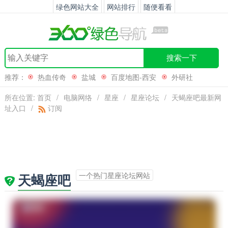
绿色网站大全
网站排行
随便看看
搜索一下
推荐：
热血传奇
盐城
百度地图-西安
外研社
所在位置:
首页
/
电脑网络
/
星座
/
星座论坛
/
天蝎座吧最新网
址入口
/
订阅
一个热门星座论坛网站
天蝎座吧