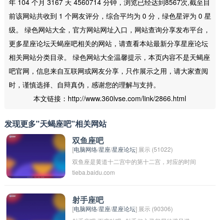
年 104 个月 3167 天 4560714 分钟，浏览已经达到8567次,截至目
前该网站共收到 1 个网友评分，综合平均为 0 分，绿色星评为 0 星
级。 绿色网站大全，官方网站网址入口，网站查询分享发布平台，
更多星座论坛天蝎座吧相关的网站，请查看本站最新分享星座论坛
相关网站分类目录。 绿色网站大全温馨提示，本页内容不是天蝎座
吧官网，信息来自互联网或网友分享，只作展示之用，请大家查阅
时，谨慎选择、自辩真伪，感谢您的理解与支持。
本文链接：http://www.360lvse.com/link/2866.html
发现更多"天蝎座吧"相关网站
双鱼座吧
[
电脑网络
/
星座
/
星座论坛
] 展示 (51022)
双鱼座是黄道十二宫中的第十二宫，对应的时间
tieba.baidu.com
是2月19日-3月20日。双鱼座的人通常被认为是
梦幻、浪漫和敏感的，他们善于表达情感，有着
丰富的想象力和同情心。他们善良、宽容、善解
射手座吧
[
电脑网络
/
星座
/
星座论坛
] 展示 (90306)
人意，但有时也会显得有些优柔寡断和沉迷于幻