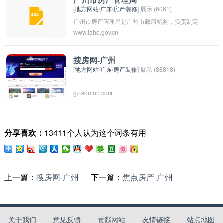
广州市房产管理局
[
地方网站
/
广东
/
房产装修
] 展示 (6061)
态，找到符合自己需求的房产信息，进行租赁或
广州市房产管理局是广州市政府机构，负责制定
购买交易。通过珠海房产之窗，用户可以浏览各
www.laho.gov.cn
和执行广州市房地产管理相关政策，监督和管理
种类型的房产信息，包括公寓、别墅、写字楼
广州市的房地产市场，维护市场秩序，保障市民
等，来满足不同需求。
的住房权益。该局的职责包括土地开发和利用、
搜房网-广州
[
地方网站
/
广东
/
房产装修
] 展示 (88818)
房地产市场监管、物业管理等方面的工作。通过
加强监管，促进市场健康发展，维护房地产市场
gz.soufun.com
的稳定和良好秩序。
分享喜欢：
13411个人认为这个词条有用
上一篇：
搜房网-广州
下一篇：
焦点房产-广州
关于我们
意见反馈
贡献网站
友情链接
站点地图