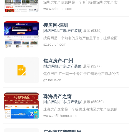
深圳房地产信息网是一个专门提供深圳房地产市
www.szhome.com
场信息的网站，包括楼盘信息、房价走势、房产
政策等内容。用户可以通过该网站了解深圳的房
地产市场动向，方便购房者和投资者做出正确的
搜房网-深圳
[
地方网站
/
广东
/
房产装修
] 展示 (6325)
决策。同时，该网站也提供在线咨询和服务，帮
搜房网是一个知名的房地产信息平台，提供全面
助用户解决与房地产相关的问题。
sz.soufun.com
的房产信息和服务。在深圳地区，搜房网也提供
丰富的深圳房产信息，包括买房、租房、二手房
等多方面的信息服务。用户可以在搜房网上轻松
焦点房产-广州
[
地方网站
/
广东
/
房产装修
] 展示 (3277)
查找心仪的房源信息，并了解深圳地区的房产市
焦点房产-广州是一个专注于广州房地产市场的信
场动态。搜房网-深圳致力于为用户提供便捷、全
gz.focus.cn
息平台，提供广州各类房产相关的新闻、资讯、
面的房产信息服务，帮助用户找到理想的居住或
房源信息等服务。用户可以在平台上查找广州各
投资物业。
个区域的房产信息，了解房地产市场的动态和趋
珠海房产之窗
[
地方网站
/
广东
/
房产装修
] 展示 (85050)
势，以便做出更好的投资决策。焦点房产-广州致
珠海房产之窗是一个提供珠海地区房地产信息的
力于为用户提供全面、及时、准确的房产信息，
www.zh51home.com
平台，提供房屋买卖、出租、装修等相关信息，
帮助他们更好地了解广州的房地产市场。
帮助用户更快更方便地找到心仪的房产资源。这
个平台可以帮助用户了解当地的房地产市场动