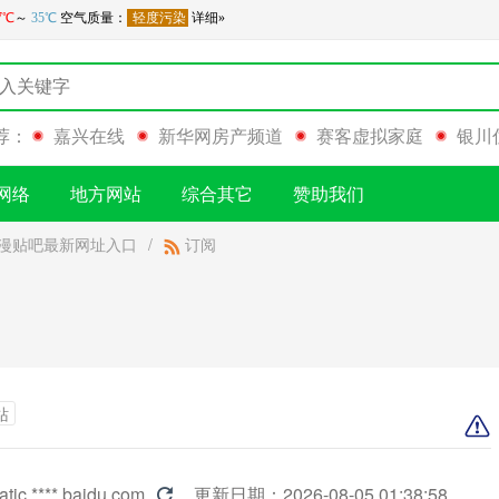
荐：
嘉兴在线
新华网房产频道
赛客虚拟家庭
银川
网络
地方网站
综合其它
赞助我们
漫贴吧最新网址入口
/
订阅
站
tatic.****.baidu.com
更新日期：2026-08-05 01:38:58
