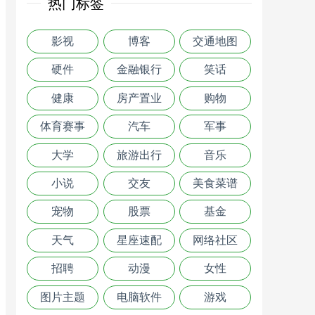
热门标签
影视
博客
交通地图
硬件
金融银行
笑话
健康
房产置业
购物
体育赛事
汽车
军事
大学
旅游出行
音乐
小说
交友
美食菜谱
宠物
股票
基金
天气
星座速配
网络社区
招聘
动漫
女性
图片主题
电脑软件
游戏