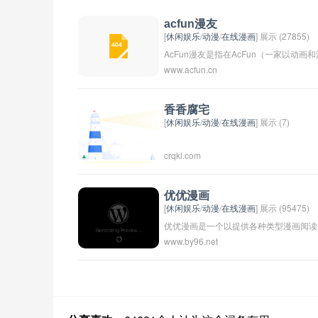
acfun漫友
[
休闲娱乐
/
动漫
/
在线漫画
] 展示 (27855)
AcFun漫友是指在AcFun（一家以动画和
www.acfun.cn
画为主题的视频分享网站）上喜欢漫画的
用户。他们可能喜欢分享自己喜欢的漫画
作品、讨论漫画的情节和角色，或者互相
香香腐宅
[
休闲娱乐
/
动漫
/
在线漫画
] 展示 (7)
推荐好看的漫画资源。AcFun漫友之间经
交流并建立互相支持的社区。
crqkl.com
优优漫画
[
休闲娱乐
/
动漫
/
在线漫画
] 展示 (95475)
优优漫画是一个以提供各种类型漫画阅读
www.by96.net
为主要服务的在线漫画平台，用户可以在
平台上免费阅读各种热门漫画作品。网站
收录了大量的热门漫画，内容涵盖了各种
类型，包括玄幻、恋爱、校园、悬疑、动
作等等。用户可以根据自己的兴趣和喜好