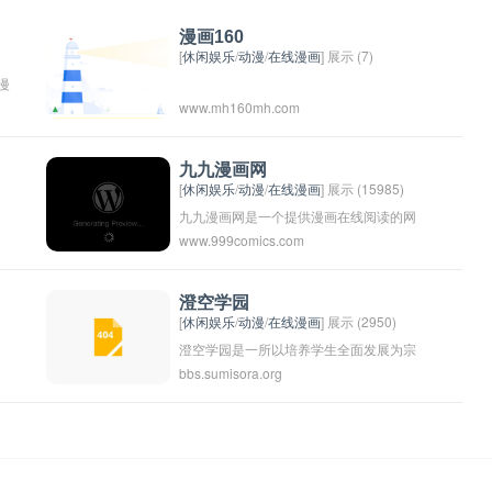
漫画160
[
休闲娱乐
/
动漫
/
在线漫画
] 展示 (7)
漫
www.mh160mh.com
九九漫画网
[
休闲娱乐
/
动漫
/
在线漫画
] 展示 (15985)
常
九九漫画网是一个提供漫画在线阅读的网
www.999comics.com
站。用户可以在这个网站上阅读各种类型
的漫画，包括日本漫画、国产漫画等。网
站提供了方便的阅读界面和分类，让用户
澄空学园
[
休闲娱乐
/
动漫
/
在线漫画
] 展示 (2950)
可以轻松找到自己喜欢的漫画。
澄空学园是一所以培养学生全面发展为宗
bbs.sumisora.org
旨的学校，注重学生的综合素质培养，致
力于培养有理想、有道德、有文化、有创
新精神的人才。学校拥有优质的师资力量
和先进的教育设施，致力于为学生提供优
质的教育资源和学习环境，全面助力学生