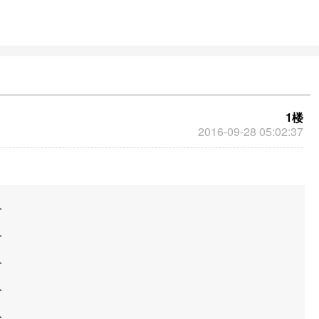
成长为社会栋梁。
1楼
2016-09-28 05:02:37
分
分
分
分
分