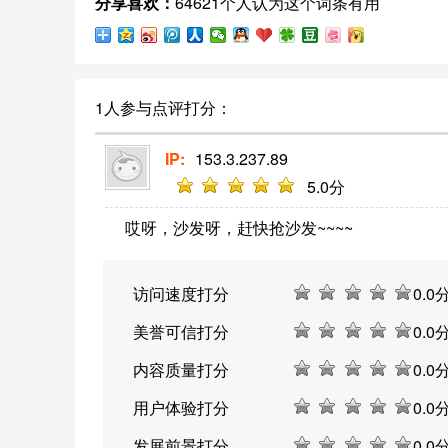
分享喜欢：
64621个人认为这个词条有用
选择适合自己的漫画作品进行阅读。优优
漫画提供了便捷的阅读方式和友好的用户
体验，受到了许多漫画爱好者的喜爱和欢
迎。
1人参与点评打分：
IP:
153.3.237.89
5
.0分
哎呀，沙发呀，赶快抢沙发~~~~
访问速度打分
0
.0
美誉可信打分
0
.0
内容质量打分
0
.0
用户体验打分
0
.0
发展前景打分
0
.0