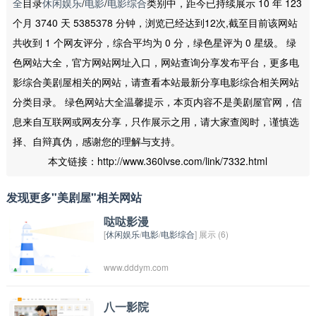
全
目录
休闲娱乐
/
电影
/
电影综合
类别中，距今已持续展示 10 年 123
个月 3740 天 5385378 分钟，浏览已经达到12次,截至目前该网站
共收到 1 个网友评分，综合平均为 0 分，绿色星评为 0 星级。 绿
色网站大全，官方网站网址入口，网站查询分享发布平台，更多电
影综合美剧屋相关的网站，请查看本站最新分享电影综合相关网站
分类目录。 绿色网站大全温馨提示，本页内容不是美剧屋官网，信
息来自互联网或网友分享，只作展示之用，请大家查阅时，谨慎选
择、自辩真伪，感谢您的理解与支持。
本文链接：http://www.360lvse.com/link/7332.html
发现更多"美剧屋"相关网站
哒哒影漫
[
休闲娱乐
/
电影
/
电影综合
] 展示 (6)
www.dddym.com
八一影院