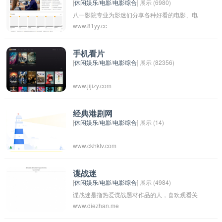
[
休闲娱乐
/
电影
/
电影综合
] 展示 (6980)
八一影院专业为影迷们分享各种好看的电影、电
www.81yy.cc
视剧、高清电影、免费电视剧、免费电影、动
漫、以及最新明星资讯和影视资讯等。
手机看片
[
休闲娱乐
/
电影
/
电影综合
] 展示 (82356)
www.jijizy.com
经典港剧网
[
休闲娱乐
/
电影
/
电影综合
] 展示 (14)
www.ckhktv.com
谍战迷
[
休闲娱乐
/
电影
/
电影综合
] 展示 (4984)
谍战迷是指热爱谍战题材作品的人，喜欢观看关
www.diezhan.me
于间谍活动和情报战的影视剧、小说、电影等。
这些作品通常充满了悬疑、刺激和反间谍元素，