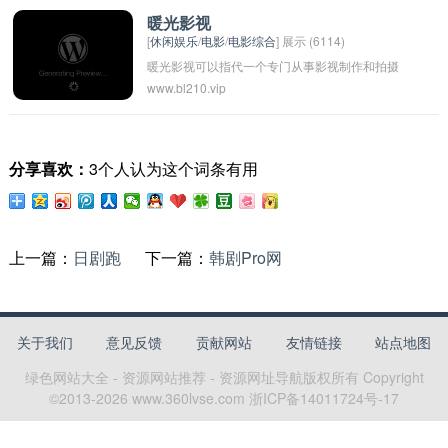
吸引了大量观众。谍战迷们对于谍战题材作品有
暖光影视
[
休闲娱乐
/
电影
/
电影综合
] 展示 (6114)
着特别的喜爱和追捧，他们可能会深入了解历史
暖光影视可以指代一个专门从事影视制作和拍摄
事件、情报机构等相关知识，以更好地理解和欣
www.bl210.vip
的公司或组织。这个名字可能代表着温暖和光明
赏这类作品。
的意象，表明他们的作品会带给观众希望和温暖
的感受。这样的名字通常会吸引人们的关注并留
分享喜欢：
3个人认为这个词条有用
下深刻印象。
上一篇：
日剧跑
下一篇：
韩剧Pro网
关于我们
意见反馈
贡献网站
友情链接
站点地图
绿色网站大全 - 资源网站推荐 - 资源网址导航
版权所有 Copyright
©2013-
2026
www.360lvse.com
浙ICP备14011724号-17