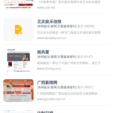
《中国青年报》是中国共青团中央主办的全国性
www.cyol.net
综合类青年人文社会类报纸，成立于1951年，是
中国最具影响力的青少年报纸之一。该报以关注
青年群体的生活、学习和思想动态为主要内容，
北京娱乐信报
[
休闲娱乐
/
新闻
/
主要媒体报刊
] 展示 (36056)
并报道社会热点、时事评论、文化艺术等内容，
北京娱乐信报是一家专门报道北京地区娱乐新闻
为广大青年读者提供思想启迪、生活指南和时事
www.stardaily.com.cn
和资讯的报纸或在线媒体。它通常涵盖电影、音
解读。
乐、演艺、活动等各种娱乐领域的内容，为读者
提供最新的娱乐资讯和文化活动信息。
南风窗
[
休闲娱乐
/
新闻
/
主要媒体报刊
] 展示 (5147)
南风窗是一家位于中国广州的文学网站，成立于
www.nfcmag.com
1998年，是中国最早的文学原创网站之一。该网
站提供了各种文学作品的在线阅读和交流平台，
包括小说、散文、诗歌等多种文学形式。网站致
广西新闻网
[
休闲娱乐
/
新闻
/
主要媒体报刊
] 展示 (4557)
力于推广中国优秀的文学作品，鼓励新人作家的
广西新闻网是广西壮族自治区的官方新闻网站，
创作，并举办各种文学活动和比赛。南风窗通过
www.gxnews.com.cn
为广西本地和全球读者提供及时、权威、全面的
互联网为广大读者和作家提供了一个共享文学创
新闻资讯。网站涵盖了政治、经济、文化、社会
作和阅读的平台，为中国文学事业的发展做出了
等各个领域的新闻报道，同时也提供专栏文章、