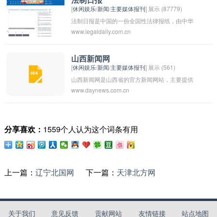
积极贡献。
法制日报
[
休闲娱乐
/
新闻
/
主要媒体报刊
] 展示 (87779)
图片视频等内容。广西新闻网致力于传播广西的
法制日报是中国的一份全国性法律报纸，由中华
声音，展示广西的风采，为读者提供准确、客观
www.legaldaily.com.cn
全国律师协会主办，是中国社会法治建设的重要
的新闻信息。
宣传媒体之一。该报创刊于1985年，每天发行，
主要报道法律法规、司法案例、法治风云等领域
山西新闻网
[
休闲娱乐
/
新闻
/
主要媒体报刊
] 展示 (561)
的新闻和信息。 法制日报以公正客观、权威准确
山西新闻网是山西省的官方新闻网站，主要提供
的报道风格和立场，为广大读者提供法律知识和
www.daynews.com.cn
山西省的新闻资讯、时事报道、区域动态等信
法治建设相关信息，受到了法律界和社会各界的
息。用户可以通过该网站了解山西省各地的最新
广泛关注和认可。
动态和重要事件，同时也可以获取关于政府政
分享喜欢：
1559个人认为这个词条有用
策、社会民生等方面的信息。山西新闻网的宗旨
是以客观、公正、及时的态度报道新闻，为广大
读者提供权威的资讯服务。
上一篇：
辽宁北国网
下一篇：
天津北方网
关于我们
意见反馈
贡献网站
友情链接
站点地图