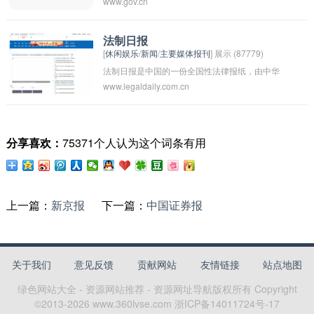
www.gov.cn
提供政府机构和政府工作的信息服务平台，也是
中国政府向公众传达政策、法规和信息的重要渠
道。通过该网站，公众可以了解中国政府的组织
法制日报
[
休闲娱乐
/
新闻
/
主要媒体报刊
] 展示 (87779)
机构、职责分工、政府政策和法律法规等内容。
法制日报是中国的一份全国性法律报纸，由中华
此外，中国政府网也提供了在线办事服务、政策
www.legaldaily.com.cn
全国律师协会主办，是中国社会法治建设的重要
解读、新闻发布等功能，方便公众获取各类信息
宣传媒体之一。该报创刊于1985年，每天发行，
并参与政府工作。
主要报道法律法规、司法案例、法治风云等领域
分享喜欢：
75371个人认为这个词条有用
的新闻和信息。 法制日报以公正客观、权威准确
的报道风格和立场，为广大读者提供法律知识和
法治建设相关信息，受到了法律界和社会各界的
广泛关注和认可。
上一篇：
新京报
下一篇：
中国证券报
关于我们
意见反馈
贡献网站
友情链接
站点地图
绿色网站大全 - 资源网站推荐 - 资源网址导航
版权所有 Copyright
©2013-
2026
www.360lvse.com
浙ICP备14011724号-17