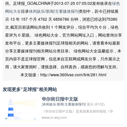
供。足球报_GOALCHINA于2013-07-25 07:05:02发布收录在
绿色
网站大全
目录
休闲娱乐
/
新闻
/
主要媒体报刊
类别中，距今已持续展
示 13 年 157 个月 4762 天 6856786 分钟，浏览已经达到75380
次,截至目前该网站共收到 1 个网友评分，综合平均为 0 分，绿色
星评为 0 星级。 绿色网站大全，官方网站网址入口，网站查询分享
发布平台，更多主要媒体报刊足球报相关的网站，请查看本站最新
分享主要媒体报刊相关网站分类目录。 绿色网站大全温馨提示，本
页内容不是足球报官网，信息来自互联网或网友分享，只作展示之
用，请大家查阅时，谨慎选择、自辩真伪，感谢您的理解与支持。
本文链接：http://www.360lvse.com/link/281.html
发现更多"足球报"相关网站
华尔街日报中文版
[
休闲娱乐
/
新闻
/
主要媒体报刊
] 展示 (6102)
《华尔街日报中文版》是美国著名财经报纸《华
www.cn.wsj.com
尔街日报》的中文发布版。它提供最新的全球财
经新闻、市场分析和评论，并为读者提供专业的