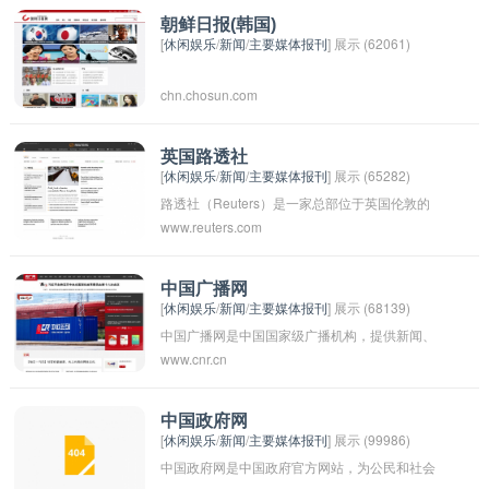
财经信息。该报纸在中国、香港等地都有读者，
朝鲜日报(韩国)
[
休闲娱乐
/
新闻
/
主要媒体报刊
] 展示 (62061)
被认为是一本权威的财经媒体，深受商界人士和
投资者的关注。
chn.chosun.com
英国路透社
[
休闲娱乐
/
新闻
/
主要媒体报刊
] 展示 (65282)
路透社（Reuters）是一家总部位于英国伦敦的
www.reuters.com
国际性通讯社，成立于1851年，是全球最大的多
媒体新闻机构之一。路透社以其快速、准确、全
面的新闻报道闻名于世，涵盖了全球范围内的新
中国广播网
[
休闲娱乐
/
新闻
/
主要媒体报刊
] 展示 (68139)
闻、金融、市场和政治事件。它的新闻稿件被全
中国广播网是中国国家级广播机构，提供新闻、
球各大传媒机构广泛使用，对国际社会和市场有
www.cnr.cn
音乐、文化、教育等广播节目。该机构成立于
着深远的影响力。
1949年，是中国广播电视总台的官方网站，向全
国各地提供广播服务。中国广播网致力于传播中
中国政府网
[
休闲娱乐
/
新闻
/
主要媒体报刊
] 展示 (99986)
国文化，促进各地区之间的文化交流和融合。
中国政府网是中国政府官方网站，为公民和社会